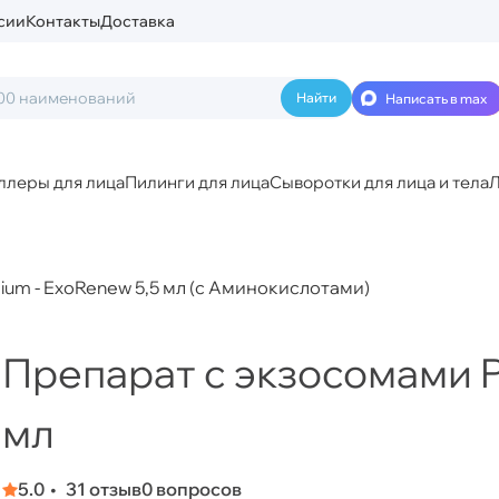
сии
Контакты
Доставка
Написать в max
ллеры для лица
Пилинги для лица
Сыворотки для лица и тела
Л
um - ExoRenew 5,5 мл (с Аминокислотами)
Препарат с экзосомами P
мл
5.0
31 отзыв
0 вопросов