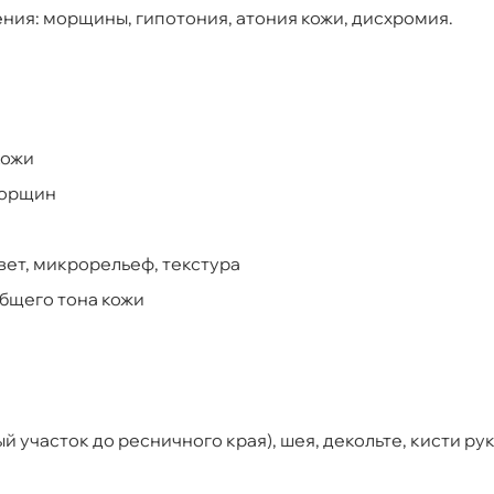
ния: морщины, гипотония, атония кожи, дисхромия.
кожи
морщин
вет, микрорельеф, текстура
бщего тона кожи
 участок до ресничного края), шея, декольте, кисти ру