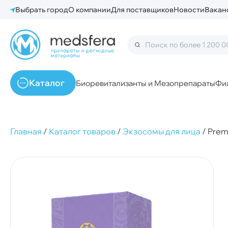
Выбрать город
О компании
Для поставщиков
Новости
Вакан
Каталог
Биоревитализанты и Мезопрепараты
Фи
Главная
/
Каталог товаров
/
Экзосомы для лица
/
Premi