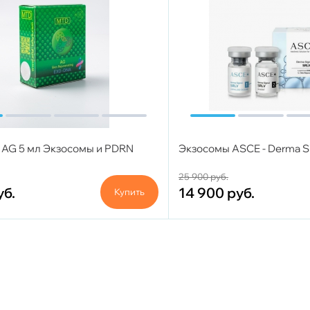
 AG 5 мл Экзосомы и PDRN
Экзосомы ASCE - Derma Si
25 900
руб.
уб.
14 900
руб.
Купить