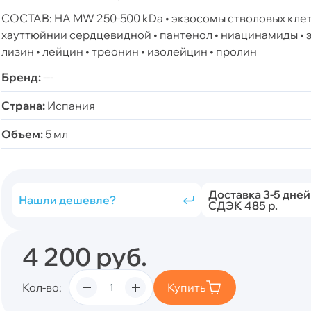
СОСТАВ: НA MW 250-500 kDa • экзосомы стволовых клет
хауттюйнии сердцевидной • пантенол • ниацинамиды • э
лизин • лейцин • треонин • изолейцин • пролин
Бренд:
---
Страна:
Испания
Объем:
5 мл
Доставка 3-5 дней
Нашли дешевле?
СДЭК 485 р.
4 200
руб.
Кол-во
Купить