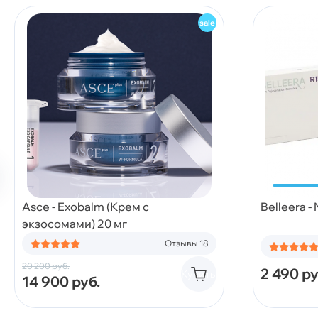
Asce - Exobalm (Крем с
Belleera -
экзосомами) 20 мг
Отзывы 18
20 200
руб.
2 490
ру
Купить
14 900
руб.