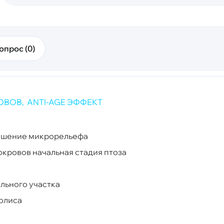
опрос (0)
ВОВ, ANTI-AGE ЭФФЕКТ
арушение микрорельефа
покровов
начальная стадия птоза
льного участка
полиса