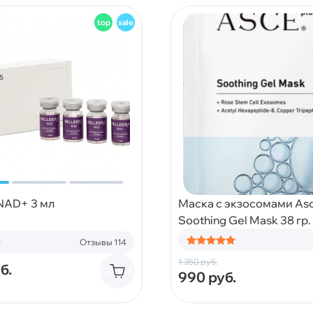
 NAD+ 3 мл
Маска с экзосомами Asc
Soothing Gel Mask 38 гр.
Отзывы 114
1 350
руб.
б.
Купить
990
руб.