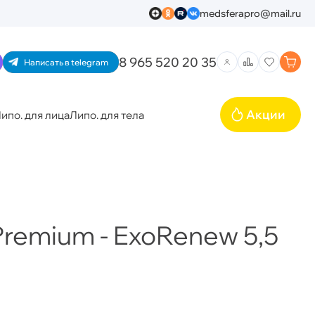
medsferapro@mail.ru
8 965 520 20 35
Написать в telegram
Акции
ипо. для лица
Липо. для тела
remium - ExoRenew 5,5