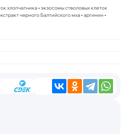
ок хлопчатника • экзосомы стволовых клеток
кстракт черного Балтийского мха • аргинин •