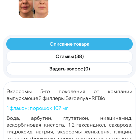
Описание товара
Отзывы (38)
Задать вопрос (0)
Экзосомы 5-го поколения от компании
выпускающей филлеры Sardenya - RFBio
1 флакон: порошок 107 мг
Вода, арбутин, глутатион, ниацинамид,
аскорбиновая кислота, 1,2-гександиол, сахароза,
гидроксид натрия, экзосомы женьшеня, глицин,
экзосомы брокколи, серин, глутаминовая кислота,