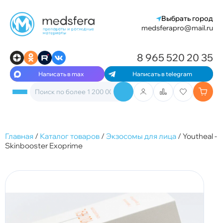
Выбрать город
medsferapro@mail.ru
8 965 520 20 35
Написать в max
Написать в telegram
Главная
/
Каталог товаров
/
Экзосомы для лица
/
Youtheal -
Skinbooster Exoprime