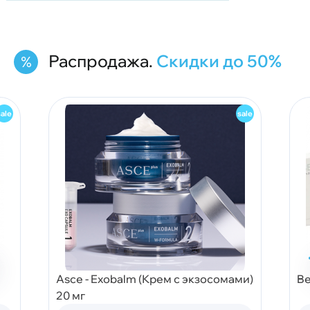
Распродажа.
Скидки до 50%
Asce - Exobalm (Крем с экзосомами)
Be
20 мг