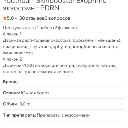
Youtheal - Skinbooster Exoprime
экзосомы+PDRN
5.0
38 отзывов
0 вопросов
Цена указана за 1 набор (2 флакона)
Флакон 1
Двойная растительная экзосома (брокколи + женьшень),
ниацинамид, глутатион, арбутин, аскорбиновая кислота,
аминокислоты
Флакон 2
Двойной PDRN из лосося и осетра, гиалуронат натрия,
пантенол, транексамовая кислота
Бренд:
---
Страна:
Южная Корея
Объем:
3,0 ml
Тип препарата:
Препараты с экзосомами