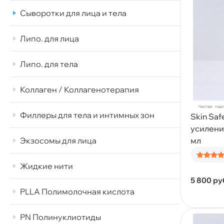
Сыворотки для лица и тела
Липо. для лица
Липо. для тела
Коллаген / Коллагенотерапия
Филлеры для тела и интимных зон
Skin Saf
усилени
мл
Экзосомы для лица
Жидкие нити
5 800
ру
PLLA Полимолочная кислота
PN Полинуклиотиды