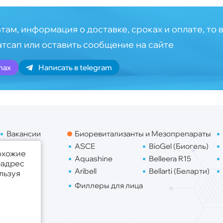
там, информация о доставке, сроках и оплате, то 
атсап или оставить сообщение на сайте
max
Написать в telegram
Вакансии
Биоревитализанты и Мезопрепараты
Контакты
ASCE
BioGel (Биогель)
похожие
Доставка
Aquashine
Belleera R15
-адрес
Aribell
Bellarti (Беларти)
льзуя
Филлеры для лица