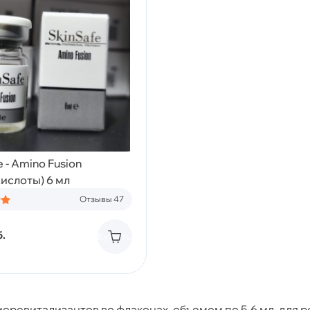
e - Amino Fusion
ислоты) 6 мл
Отзывы 47
.
Купить
оревитализантов во флаконах, объемом по 5-6 мл, для 