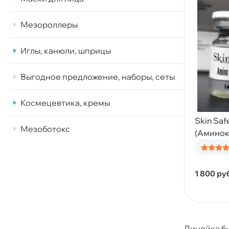
Мезороллеры
Иглы, канюли, шприцы
Выгодное предложение, наборы, сеты
Космецевтика, кремы
Skin Saf
Мезоботокс
(Аминок
1 800
руб
Линейка би