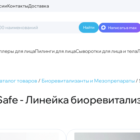
сии
Контакты
Доставка
Написать в max
ллеры для лица
Пилинги для лица
Сыворотки для лица и тела
Л
аталог товаров
/
Биоревитализанты и Мезопрепараты
/
Safe - Линейка биоревитали