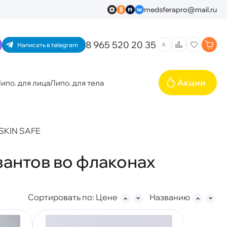
medsferapro@mail.ru
8 965 520 20 35
Написать в telegram
Акции
ипо. для лица
Липо. для тела
SKIN SAFE
зантов во флаконах
Сортировать по:
Цене
Названию