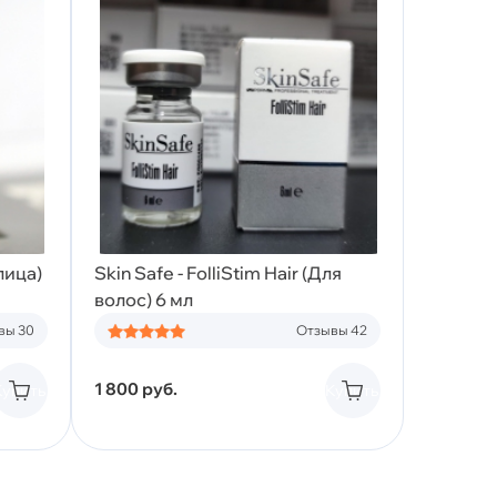
лица)
Skin Safe - FolliStim Hair (Для
волос) 6 мл
вы 30
Отзывы 42
1 800
руб.
Купить
Купить