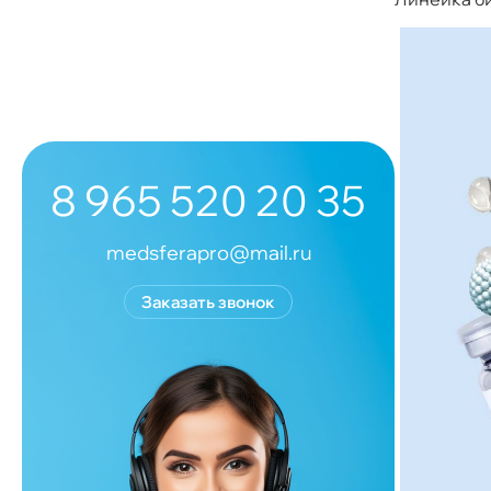
8 965 520 20 35
medsferapro@mail.ru
Заказать звонок