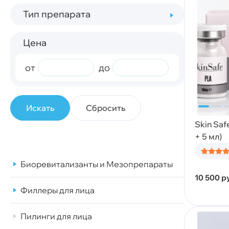
Тип препарата
Цена
от
до
Сбросить
Skin Saf
+ 5 мл)
Биоревитализанты и Мезопрепараты
10 500
р
Филлеры для лица
Пилинги для лица