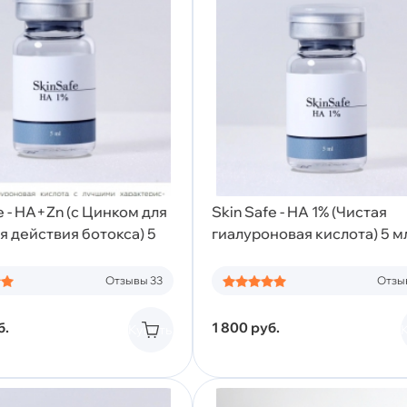
e - HA+Zn (с Цинком для
Skin Safe - HA 1% (Чистая
я действия ботокса) 5
гиалуроновая кислота) 5 м
Отзывы 33
Отзы
б.
1 800
руб.
Купить