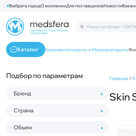
Выбрать город
О компании
Для поставщиков
Новости
Вакан
Каталог
Биоревитализанты и Мезопрепараты
Фи
Подбор по параметрам
Главная
/
К
Бренд
Skin 
Страна
Объем