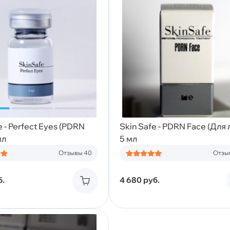
e - Perfect Eyes (PDRN
Skin Safe - PDRN Face (Для 
мл
5 мл
Отзывы 40
Отзы
б.
4 680
руб.
Купить