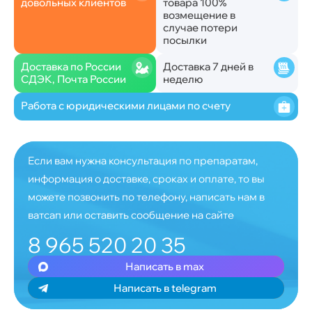
довольных клиентов
товара 100%
возмещение в
случае потери
посылки
Доставка по России
Доставка 7 дней в
СДЭК, Почта России
неделю
Работа с юридическими лицами по счету
Если вам нужна консультация по препаратам,
информация о доставке, сроках и оплате, то вы
можете позвонить по телефону, написать нам в
ватсап или оставить сообщение на сайте
8 965 520 20 35
Написать в max
Написать в telegram