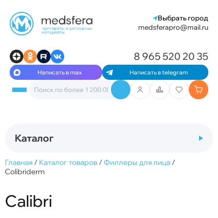
Выбрать город
medsferapro@mail.ru
8 965 520 20 35
Написать в max
Написать в telegram
Каталог
Главная
/
Каталог товаров
/
Филлеры для лица
/
Colibriderm
Calibri