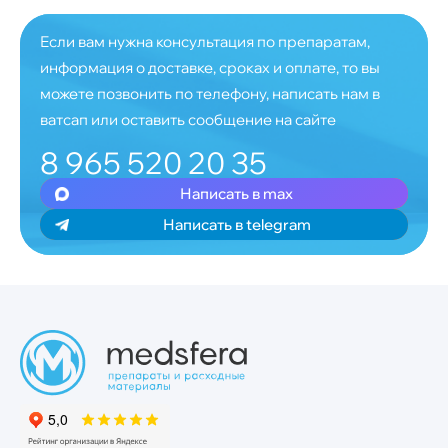
Если вам нужна консультация по препаратам,
информация о доставке, сроках и оплате, то вы
можете позвонить по телефону, написать нам в
ватсап или оставить сообщение на сайте
8 965 520 20 35
Написать в max
Написать в telegram