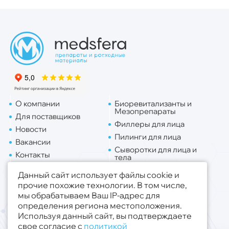
О компании
Биоревитализанты и
Мезопрепараты
Для поставщиков
Филлеры для лица
Новости
Пилинги для лица
Вакансии
Сыворотки для лица и
Контакты
тела
Доставка
Липо. для лица
Данный сайт использует файлы cookie и
Липо. для тела
прочие похожие технологии. В том числе,
мы обрабатываем Ваш IP-адрес для
Публичная оферта
определения региона местоположения.
Политика конфиденциальности
Используя данный сайт, вы подтверждаете
свое согласие с
политикой
© 2019 - 2026 ООО «Медсфера Трейд»
.