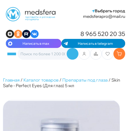
Выбрать город
medsferapro@mail.ru
8 965 520 20 35
Написать в max
Написать в telegram
Главная
/
Каталог товаров
/
Препараты под глаза
/
Skin
Safe - Perfect Eyes (Для глаз) 5 мл