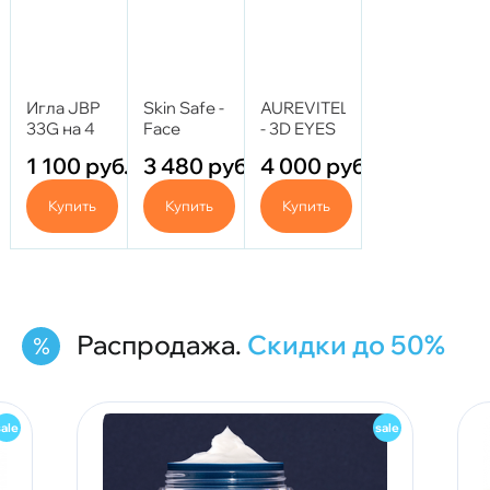
Игла JBP
Skin Safe -
AUREVITELLI
33G на 4
Face
- 3D EYES
мм (Иглы
Holder (От
1 100
руб.
3 480
руб.
4 000
руб.
для глаз)
отечности
с
Купить
Купить
Купить
маннитолом)
5 мл
Распродажа.
Скидки до 50%