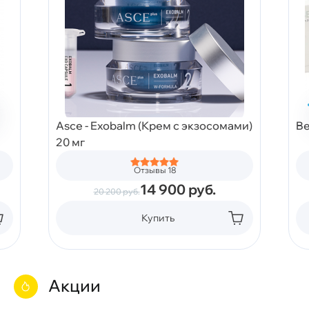
Asce - Exobalm (Крем с экзосомами)
Be
20 мг
Отзывы 18
14 900
руб.
20 200
руб.
Купить
Акции