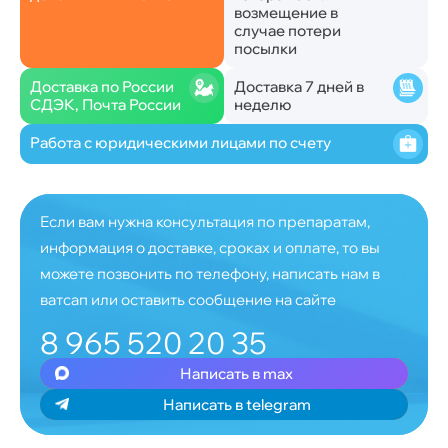
возмещение в
случае потери
посылки
Доставка по России
Доставка 7 дней в
СДЭК, Почта России
неделю
Работа с юридическими лицами по счету
Если вам нужна консультация по препаратам,
информация о доставке, сроках и оплате, то вы
можете позвонить по телефону, написать нам в
ватсап или оставить сообщение на сайте
8 965 520 20 35
Написать в max
Написать в telegram