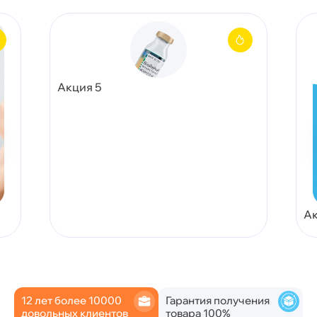
Акция 5
Ак
12 лет более 10000
Гарантия получения
довольных клиентов
товара 100%