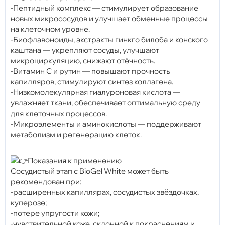
-Пептидный комплекс — стимулирует образование
новых микрососудов и улучшает обменные процессы
на клеточном уровне.
-Биофлавоноиды, экстракты гинкго билоба и конского
каштана — укрепляют сосуды, улучшают
микроциркуляцию, снижают отёчность.
-Витамин С и рутин — повышают прочность
капилляров, стимулируют синтез коллагена.
-Низкомолекулярная гиалуроновая кислота —
увлажняет ткани, обеспечивает оптимальную среду
для клеточных процессов.
-Микроэлементы и аминокислоты — поддерживают
метаболизм и регенерацию клеток.
Показания к применению
Сосудистый этап с BioGel White может быть
рекомендован при:
-расширенных капиллярах, сосудистых звёздочках,
куперозе;
-потере упругости кожи;
-чувствительной коже, склонной к покраснениям и