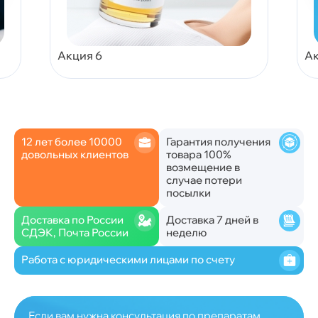
Акция 6
Ак
12 лет более 10000
Гарантия получения
довольных клиентов
товара 100%
возмещение в
случае потери
посылки
Доставка по России
Доставка 7 дней в
СДЭК, Почта России
неделю
Работа с юридическими лицами по счету
Если вам нужна консультация по препаратам,