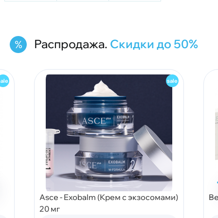
Распродажа.
Скидки до 50%
Asce - Exobalm (Крем с экзосомами)
Be
20 мг