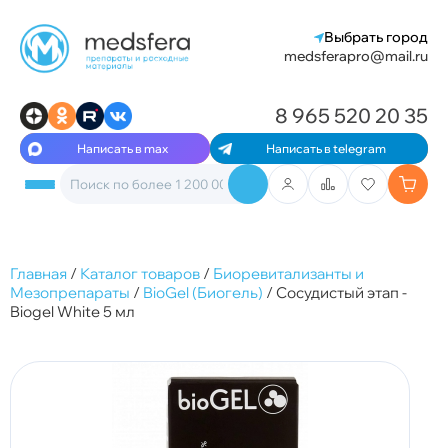
Выбрать город
medsferapro@mail.ru
8 965 520 20 35
Написать в max
Написать в telegram
Главная
/
Каталог товаров
/
Биоревитализанты и
Мезопрепараты
/
BioGel (Биогель)
/
Сосудистый этап -
Biogel White 5 мл