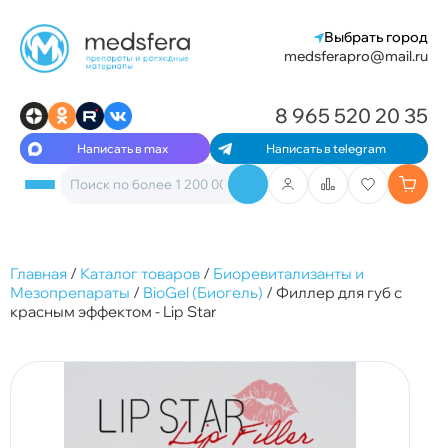
Выбрать город
medsferapro@mail.ru
8 965 520 20 35
Написать в max
Написать в telegram
Главная
/
Каталог товаров
/
Биоревитализанты и
Мезопрепараты
/
BioGel (Биогель)
/
Филлер для губ с
красным эффектом - Lip Star