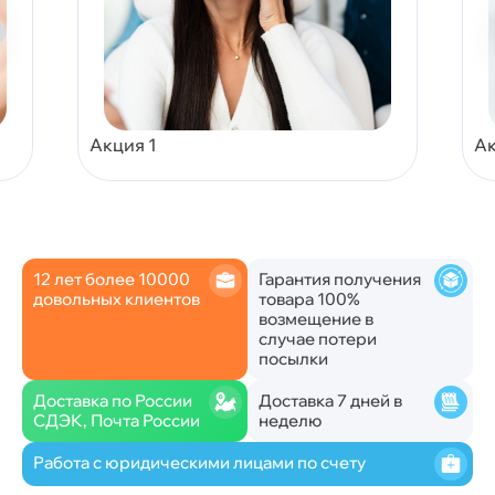
Акция 1
Ак
12 лет более 10000
Гарантия получения
довольных клиентов
товара 100%
возмещение в
случае потери
посылки
Доставка по России
Доставка 7 дней в
СДЭК, Почта России
неделю
Работа с юридическими лицами по счету