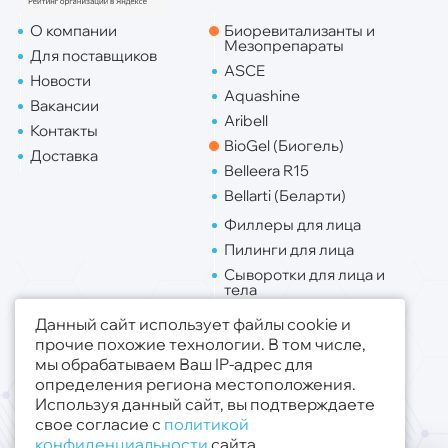
О компании
Биоревитализанты и
Мезопрепараты
Для поставщиков
ASCE
Новости
Aquashine
Вакансии
Aribell
Контакты
BioGel (Биогель)
Доставка
Belleera R15
Bellarti (Беларти)
Филлеры для лица
Пилинги для лица
Сыворотки для лица и
тела
Липо. для лица
Данный сайт использует файлы cookie и
Липо. для тела
прочие похожие технологии. В том числе,
мы обрабатываем Ваш IP-адрес для
Публичная оферта
определения региона местоположения.
Политика конфиденциальности
Используя данный сайт, вы подтверждаете
свое согласие с
политикой
© 2019 - 2026 ООО «Медсфера Трейд»
.
конфиденциальности
сайта.
Все права защищены