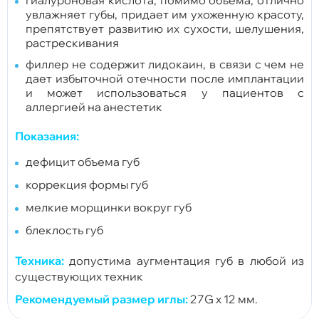
увлажняет губы, придает им ухоженную красоту,
препятствует развитию их сухости, шелушения,
растрескивания
филлер не содержит лидокаин, в связи с чем не
дает избыточной отечности после имплантации
и может использоваться у пациентов с
аллергией на анестетик
Показания:
дефицит объема губ
коррекция формы губ
мелкие морщинки вокруг губ
блеклость губ
Техника:
допустима аугментация губ в любой из
существующих техник
Рекомендуемый размер иглы:
27G х 12 мм.