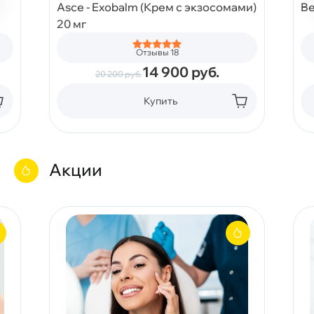
Asce - Exobalm (Крем с экзосомами)
Be
20 мг
Отзывы 18
14 900
руб.
20 200
руб.
Купить
Акции