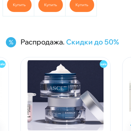
(10
Купить
Купить
Купить
флаконов)
Распродажа.
Скидки до 50%