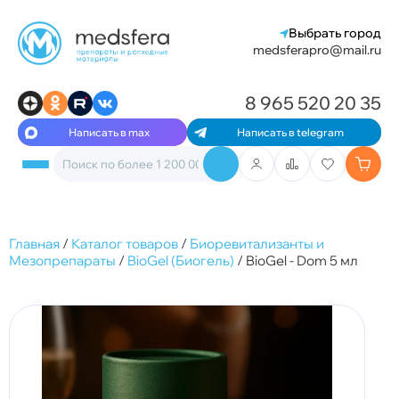
Выбрать город
medsferapro@mail.ru
8 965 520 20 35
Написать в max
Написать в telegram
Главная
/
Каталог товаров
/
Биоревитализанты и
Мезопрепараты
/
BioGel (Биогель)
/
BioGel - Dom 5 мл