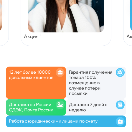
Акция 1
Ак
12 лет более 10000
Гарантия получения
довольных клиентов
товара 100%
возмещение в
случае потери
посылки
Доставка по России
Доставка 7 дней в
СДЭК, Почта России
неделю
Работа с юридическими лицами по счету