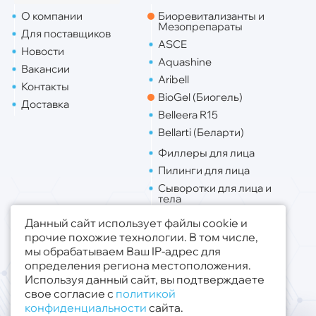
О компании
Биоревитализанты и
Мезопрепараты
Для поставщиков
ASCE
Новости
Aquashine
Вакансии
Aribell
Контакты
BioGel (Биогель)
Доставка
Belleera R15
Bellarti (Беларти)
Филлеры для лица
Пилинги для лица
Сыворотки для лица и
тела
Липо. для лица
Данный сайт использует файлы cookie и
Липо. для тела
прочие похожие технологии. В том числе,
мы обрабатываем Ваш IP-адрес для
Публичная оферта
определения региона местоположения.
Политика конфиденциальности
Используя данный сайт, вы подтверждаете
свое согласие с
политикой
© 2019 - 2026 ООО «Медсфера Трейд»
.
конфиденциальности
сайта.
Все права защищены