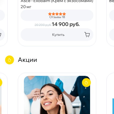
Asce - Exobalm (Крем с экзосомами)
Be
20 мг
Отзывы 18
14 900
руб.
20 200
руб.
Купить
Акции