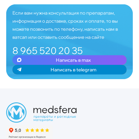
Если вам нужна консультация по препаратам,
информация о доставке, сроках и оплате, то вы
можете позвонить по телефону, написать нам в
ватсап или оставить сообщение на сайте
8 965 520 20 35
Написать в max
Написать в telegram