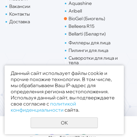
Aquashine
Вакансии
Aribell
Контакты
BioGel (Биогель)
Доставка
Belleera R15
Bellarti (Беларти)
Филлеры для лица
Пилинги для лица
Сыворотки для лица и
тела
Липо. для лица
Данный сайт использует файлы cookie и
Липо. для тела
прочие похожие технологии. В том числе,
мы обрабатываем Ваш IP-адрес для
Публичная оферта
определения региона местоположения.
Политика конфиденциальности
Используя данный сайт, вы подтверждаете
свое согласие с
политикой
© 2019 - 2026 ООО «Медсфера Трейд»
.
конфиденциальности
сайта.
Все права защищены
OK