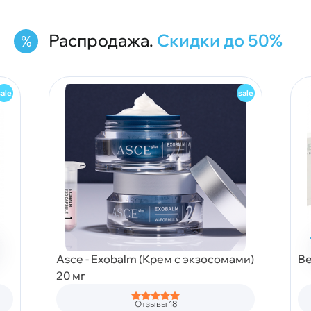
Распродажа.
Скидки до 50%
Asce - Exobalm (Крем с экзосомами)
Be
20 мг
Отзывы 18