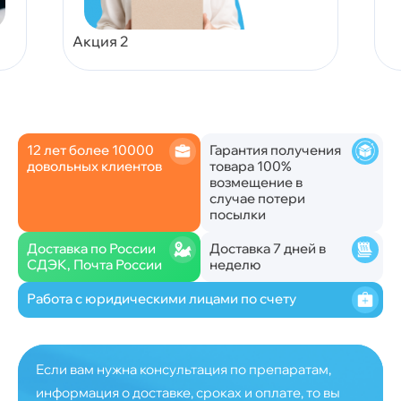
Акция 2
12 лет более 10000
Гарантия получения
довольных клиентов
товара 100%
возмещение в
случае потери
посылки
Доставка по России
Доставка 7 дней в
СДЭК, Почта России
неделю
Работа с юридическими лицами по счету
Если вам нужна консультация по препаратам,
информация о доставке, сроках и оплате, то вы