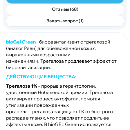
Отзывы (68)
Задать вопрос (1)
bioGel Green
- биоревитализант с трегалозой
(аналог Реви) для обезвоженной кожи с
выраженными возрастными
изменениями.
Трегалоза продлевает эффект от
биоревитализации.
ДЕЙСТВУЮЩИЕ ВЕЩЕСТВА:
Трегалоза 1%
– прорыв в герантологии,
удостоенный
Нобелевской премии. Трегалоза
активирует процесс аутофагии, помогая
утилизации поврежденных
органелл. Трегалоза защищает ГК от быстрого
распада в тканях, что позволяет продлить ее
эффекты в коже. В bioGEL Green используется