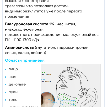
высокая концентрация
трегалозы, что позволяет достичь
видимых результатов уже после первого
применения
Гиалуроновая кислота 1%
- несшитая,
низкомолекулярная,
неживотного происхождения, молекулярный вес
ГК – 1100-1300 кДа
Аминокислоты
(глутатион, гидроксипролин,
лизин, валин, лейцин)
Области применеия:
лицо
шея
декольте
руки
тело
интимные зоны