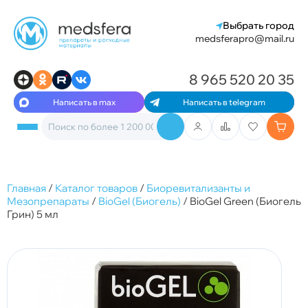
Выбрать город
medsferapro@mail.ru
8 965 520 20 35
Написать в max
Написать в telegram
Главная
/
Каталог товаров
/
Биоревитализанты и
Мезопрепараты
/
BioGel (Биогель)
/
BioGel Green (Биогель
Грин) 5 мл