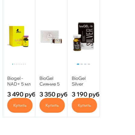
Biogel -
BioGel
BioGel
NAD+ 5 мл
Сияние 5
Silver
мл
(Биогель
3 490
руб.
3 350
руб.
3 190
руб.
Сильвер)
5мл
Купить
Купить
Купить