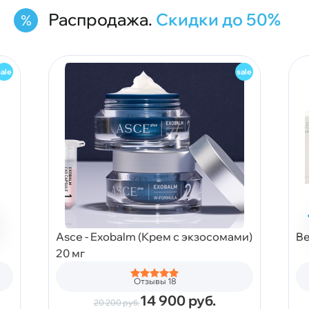
Распродажа.
Скидки до 50%
Asce - Exobalm (Крем с экзосомами)
Be
20 мг
Отзывы 18
14 900
руб.
20 200
руб.