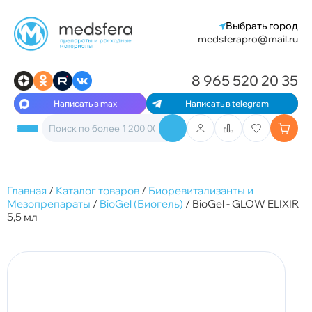
Выбрать город
medsferapro@mail.ru
8 965 520 20 35
Написать в max
Написать в telegram
Главная
/
Каталог товаров
/
Биоревитализанты и
Мезопрепараты
/
BioGel (Биогель)
/
BioGel - GLOW ELIXIR
5,5 мл