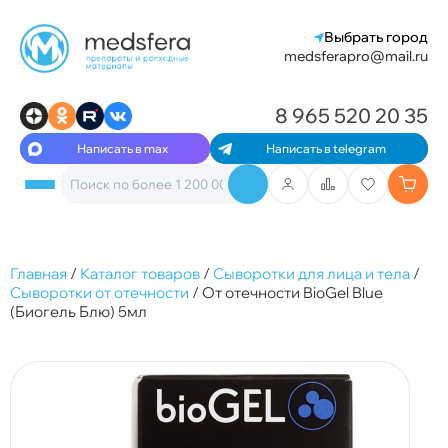
Выбрать город
medsferapro@mail.ru
8 965 520 20 35
Написать в max
Написать в telegram
Главная
/
Каталог товаров
/
Сыворотки для лица и тела
/
Сыворотки от отечности
/
От отечности BioGel Blue
(Биогель Блю) 5мл