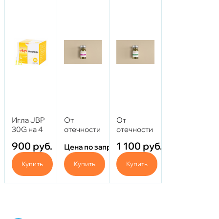
Игла JBP
От
От
30G на 4
отечности
отечности
мм
INVITE -
INVITE -
900
руб.
1 100
руб.
Цена по запросу
KMT 5 ml
VENOTONIC
5 ml
Купить
Купить
Купить