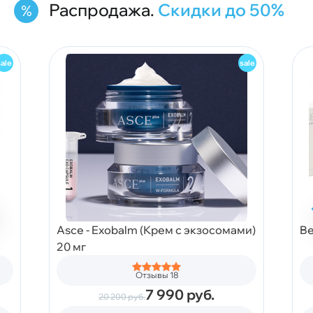
Распродажа.
Скидки до 50%
Asce - Exobalm (Крем с экзосомами)
Be
20 мг
Отзывы 18
7 990
руб.
20 200
руб.