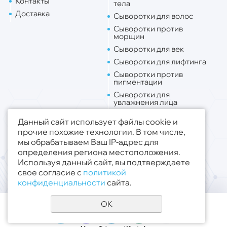
Контакты
тела
Доставка
Сыворотки для волос
Сыворотки против
морщин
Сыворотки для век
Сыворотки для лифтинга
Сыворотки против
пигментации
Сыворотки для
увлажнения лица
Липо. для лица
Данный сайт использует файлы cookie и
Липо. для тела
прочие похожие технологии. В том числе,
мы обрабатываем Ваш IP-адрес для
Публичная оферта
определения региона местоположения.
Политика конфиденциальности
Используя данный сайт, вы подтверждаете
свое согласие с
политикой
© 2019 - 2026 ООО «Медсфера Трейд»
.
конфиденциальности
сайта.
Все права защищены
OK