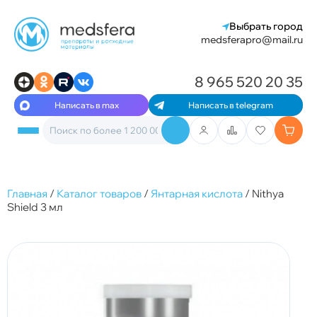
Выбрать город
medsferapro@mail.ru
8 965 520 20 35
Написать в max
Написать в telegram
Главная
/
Каталог товаров
/
Янтарная кислота
/
Nithya
Shield 3 мл