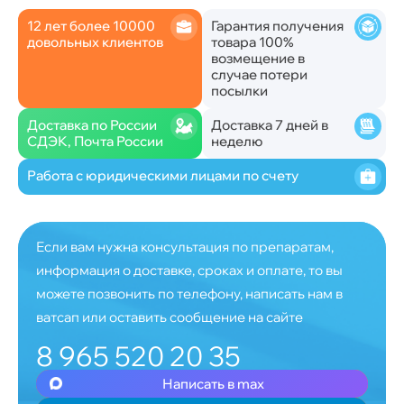
12 лет более 10000
Гарантия получения
довольных клиентов
товара 100%
возмещение в
случае потери
посылки
Доставка по России
Доставка 7 дней в
СДЭК, Почта России
неделю
Работа с юридическими лицами по счету
Если вам нужна консультация по препаратам,
информация о доставке, сроках и оплате, то вы
можете позвонить по телефону, написать нам в
ватсап или оставить сообщение на сайте
8 965 520 20 35
Написать в max