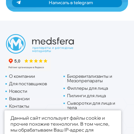
Написать в telegram
О компании
Биоревитализанты и
Мезопрепараты
Для поставщиков
Филлеры для лица
Новости
Пилинги для лица
Вакансии
Сыворотки для лица и
Контакты
тела
Доставка
Липо. для лица
Данный сайт использует файлы cookie и
Липо. для тела
прочие похожие технологии. В том числе,
мы обрабатываем Ваш IP-адрес для
Публичная оферта