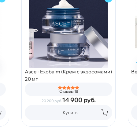
Asce - Exobalm (Крем с экзосомами)
Be
20 мг
Отзывы 18
14 900
руб.
20 200
руб.
Купить