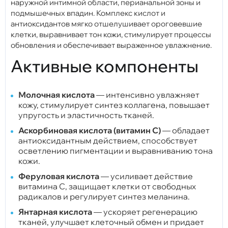
наружной интимной области, перианальной зоны и
подмышечных впадин. Комплекс кислот и
антиоксидантов мягко отшелушивает ороговевшие
клетки, выравнивает тон кожи, стимулирует процессы
обновления и обеспечивает выраженное увлажнение.
Активные компоненты
Молочная кислота
— интенсивно увлажняет
кожу, стимулирует синтез коллагена, повышает
упругость и эластичность тканей.
Аскорбиновая кислота (витамин C)
— обладает
антиоксидантным действием, способствует
осветлению пигментации и выравниванию тона
кожи.
Феруловая кислота
— усиливает действие
витамина C, защищает клетки от свободных
радикалов и регулирует синтез меланина.
Янтарная кислота
— ускоряет регенерацию
тканей, улучшает клеточный обмен и придает