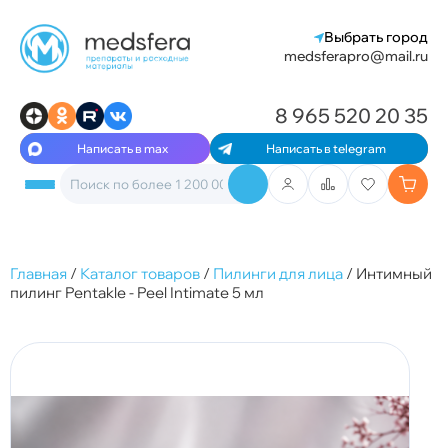
Выбрать город
medsferapro@mail.ru
8 965 520 20 35
Написать в max
Написать в telegram
Главная
/
Каталог товаров
/
Пилинги для лица
/
Интимный
пилинг Pentakle - Peel Intimate 5 мл