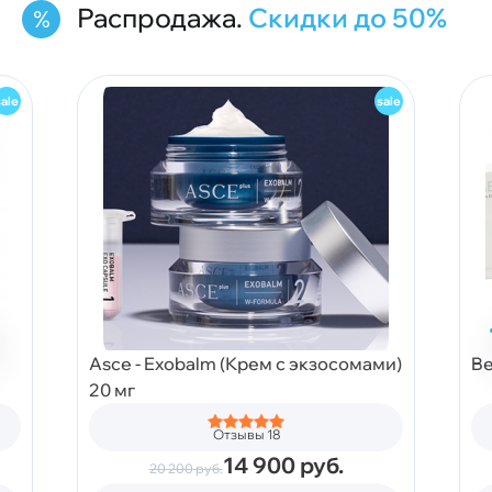
Распродажа.
Скидки до 50%
Asce - Exobalm (Крем с экзосомами)
Be
20 мг
Отзывы 18
14 900
руб.
20 200
руб.