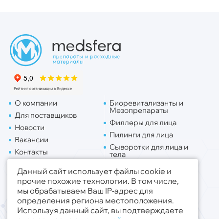
О компании
Биоревитализанты и
Мезопрепараты
Для поставщиков
Филлеры для лица
Новости
Пилинги для лица
Вакансии
Сыворотки для лица и
Контакты
тела
Доставка
Липо. для лица
Данный сайт использует файлы cookie и
Липо. для тела
прочие похожие технологии. В том числе,
мы обрабатываем Ваш IP-адрес для
Публичная оферта
определения региона местоположения.
Политика конфиденциальности
Используя данный сайт, вы подтверждаете