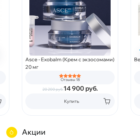
Asce - Exobalm (Крем с экзосомами)
Be
20 мг
Отзывы 18
14 900
руб.
20 200
руб.
Купить
Акции