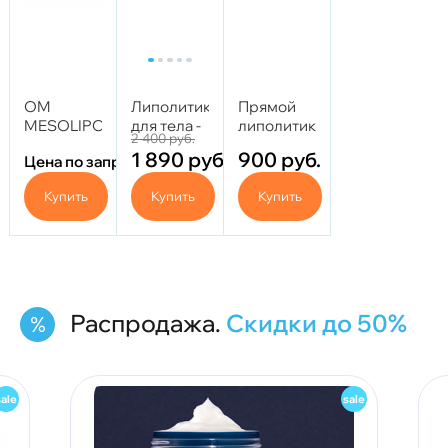
OM
Липолитик
Прямой
MESOLIPOCONTOUR
для тела -
липолитик
2 400
руб.
-
Pine Bottle
Lipo Vella -
1 890
руб.
900
руб.
Цена по запросу
Липолитик
10 мл
Lipo Body
коррекция
10 мл
Купить
Купить
Купить
тела 5 мл
Распродажа.
Скидки до 50%