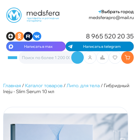
Выбрать город
medsferapro@mail.ru
8 965 520 20 35
Написать в max
Написать в telegram
Главная
/
Каталог товаров
/
Липо. для тела
/
Гибридный
Ireju - Slim Serum 10 мл