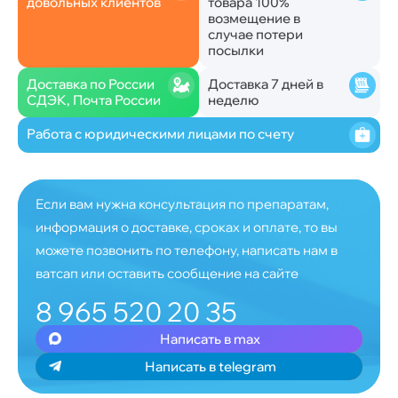
довольных клиентов
товара 100%
возмещение в
случае потери
посылки
Доставка по России
Доставка 7 дней в
СДЭК, Почта России
неделю
Работа с юридическими лицами по счету
Если вам нужна консультация по препаратам,
информация о доставке, сроках и оплате, то вы
можете позвонить по телефону, написать нам в
ватсап или оставить сообщение на сайте
8 965 520 20 35
Написать в max
Написать в telegram