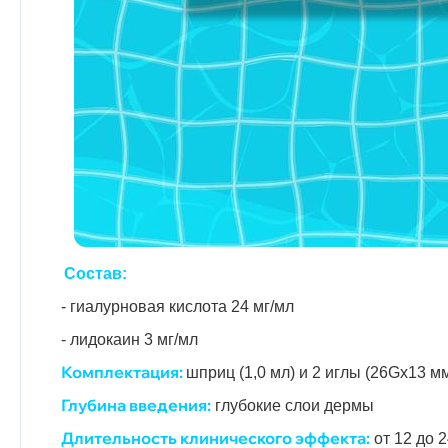
Состав:
- гиалурновая кислота 24 мг/мл
- лидокаин 3 мг/мл
Комплектация:
шприц (1,0 мл) и 2 иглы (26Gх13 м
Глубина введения:
глубокие слои дермы
Длительность клинического эффекта:
от 12 до 