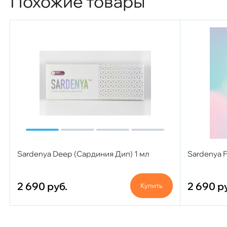
Похожие товары
Sardenya Deep (Сардиния Дип) 1 мл
Sardenya F
2 690
руб.
2 690
р
Купить