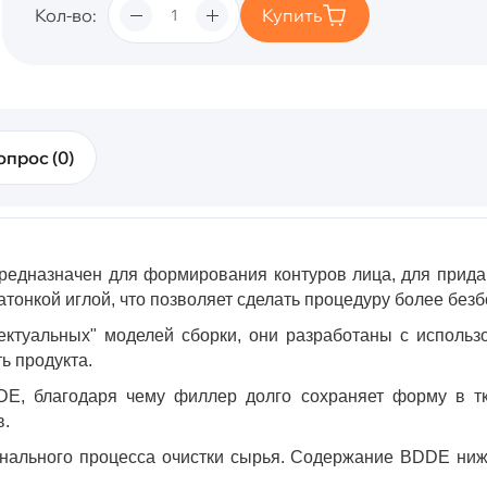
Кол-во
Купить
опрос (0)
едназначен для формирования контуров лица, для придан
атонкой иглой, что позволяет сделать процедуру более без
туальных" моделей сборки, они разработаны с использов
ь продукта.
, благодаря чему филлер долго сохраняет форму в тка
в.
нального процесса очистки сырья. Содержание BDDE ниже