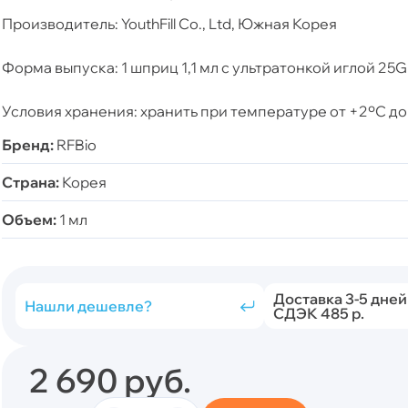
Производитель: YouthFill Co., Ltd, Южная Корея
Форма выпуска: 1 шприц 1,1 мл с ультратонкой иглой 25G
Условия хранения: хранить при температуре от +2ºС д
Бренд:
RFBio
Страна:
Корея
Объем:
1 мл
Доставка 3-5 дней
Нашли дешевле?
СДЭК 485 р.
2 690
руб.