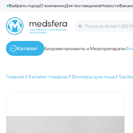
Выбрать город
О компании
Для поставщиков
Новости
Вакан
Каталог
Биоревитализанты и Мезопрепараты
Фи
Главная
/
Каталог товаров
/
Филлеры для лица
/
Sarde