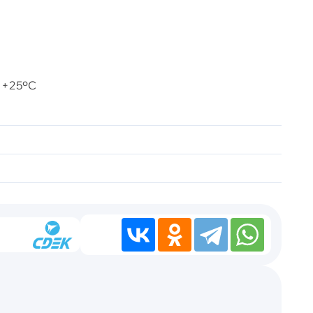
о +25ºС