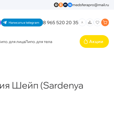
medsferapro@mail.ru
8 965 520 20 35
Написать в telegram
Акции
ипо. для лица
Липо. для тела
ия Шейп (Sardenya