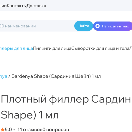
сии
Контакты
Доставка
Написать в max
ллеры для лица
Пилинги для лица
Сыворотки для лица и тела
Л
nya
/
Sardenya Shape (Сардиния Шейп) 1 мл
Плотный филлер Сардин
Shape) 1 мл
5.0
11 отзывов
0 вопросов