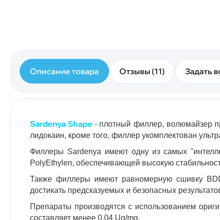
Описание товара
Отзывы (11)
Задать в
Sardenya
Shape -
плотный филлер, волюмайзер пр
лидокаин, кроме того, филлер укомплектован ультр
Филлеры Sardenya имеют одну из самых "интеллек
PolyEthylen, обеспечивающей высокую стабильност
Также филлеры имеют равномерную сшивку BDDE
достикать предсказуемых и безопасных результато
Препараты производятся с использованием ориги
составляет менее 0,04 Ug/mg.