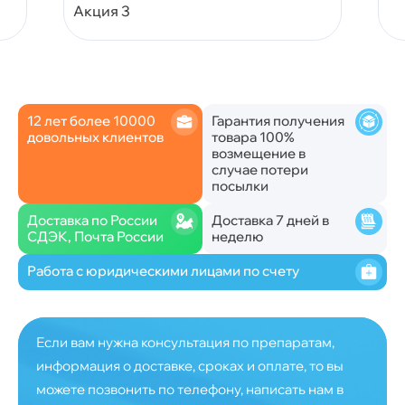
Акция 3
12 лет более 10000
Гарантия получения
довольных клиентов
товара 100%
возмещение в
случае потери
посылки
Доставка по России
Доставка 7 дней в
СДЭК, Почта России
неделю
Работа с юридическими лицами по счету
Если вам нужна консультация по препаратам,
информация о доставке, сроках и оплате, то вы
можете позвонить по телефону, написать нам в