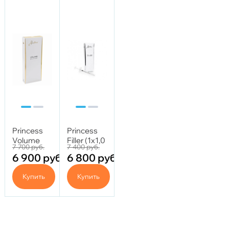
Princess
Princess
Volume
Filler (1x1,0
7 700
руб.
7 400
руб.
(1x1,0 ml)
ml)
6 900
руб.
6 800
руб.
Купить
Купить