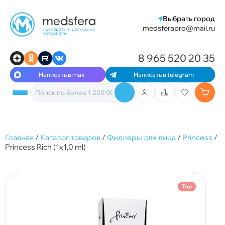
Выбрать город
medsferapro@mail.ru
8 965 520 20 35
Написать в max
Написать в telegram
Главная
/
Каталог товаров
/
Филлеры для лица
/
Princess
/
Princess Rich (1x1,0 ml)