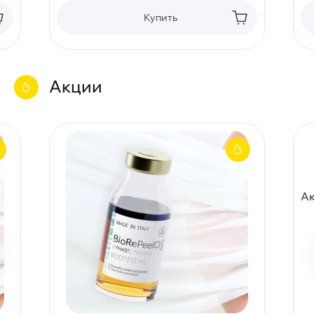
Купить
Акции
Ак