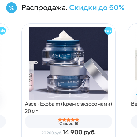
Распродажа.
Скидки до 50%
Asce - Exobalm (Крем с экзосомами)
Be
20 мг
Отзывы 18
14 900
руб.
20 200
руб.