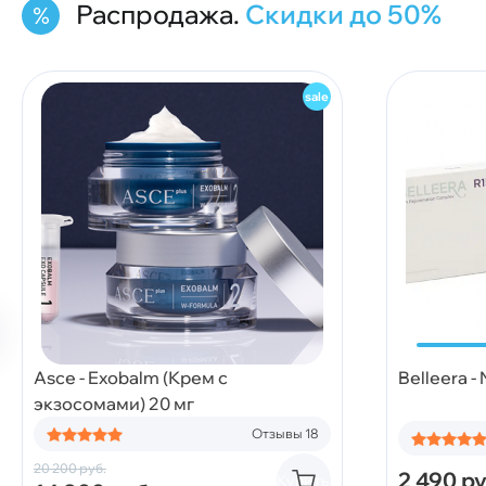
Распродажа.
Скидки до 50%
Asce - Exobalm (Крем с
Belleera -
экзосомами) 20 мг
Отзывы 18
20 200
руб.
2 490
ру
Купить