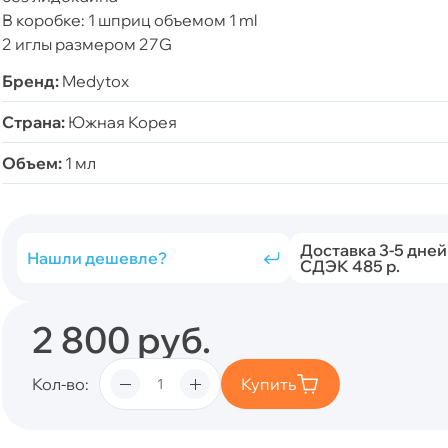
В коробке: 1 шприц объемом 1 ml
2 иглы размером 27G
Бренд:
Medytox
Страна:
Южная Корея
Объем:
1 мл
Доставка 3-5 дней
Нашли дешевле?
СДЭК 485 р.
2 800
руб.
Кол-во
Купить