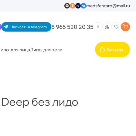
medsferapro@mail.ru
8 965 520 20 35
Написать в telegram
Акции
ипо. для лица
Липо. для тела
 Deep без лидо