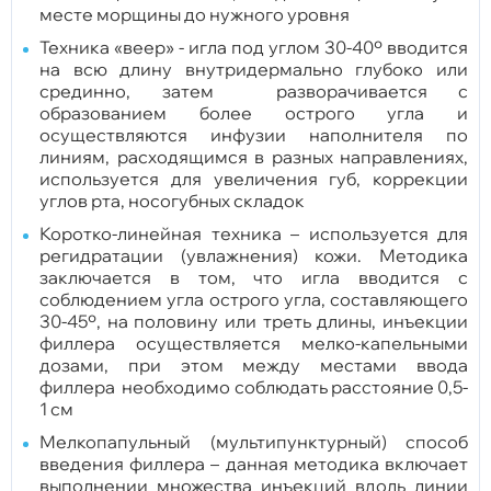
месте морщины до нужного уровня
Техника «веер» - игла под углом 30-40º вводится
на всю длину внутридермально глубоко или
срединно, затем разворачивается с
образованием более острого угла и
осуществляются инфузии наполнителя по
линиям, расходящимся в разных направлениях,
используется для увеличения губ, коррекции
углов рта, носогубных складок
Коротко-линейная техника – используется для
регидратации (увлажнения) кожи. Методика
заключается в том, что игла вводится с
соблюдением угла острого угла, составляющего
30-45º, на половину или треть длины, инъекции
филлера осуществляется мелко-капельными
дозами, при этом между местами ввода
филлера необходимо соблюдать расстояние 0,5-
1 см
Мелкопапульный (мультипунктурный) способ
введения филлера – данная методика включает
выполнении множества инъекций вдоль линии