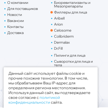
О компании
Биоревитализанты и
Мезопрепараты
Для поставщиков
Филлеры для лица
Новости
Aribell
Вакансии
Arion
Контакты
Celosome
Доставка
Colibriderm
Dermalax
Dr.Fill
Пилинги для лица
Сыворотки для лица и
тела
Липо. для лица
Данный сайт использует файлы cookie и
Липо. для тела
прочие похожие технологии. В том числе,
мы обрабатываем Ваш IP-адрес для
Публичная оферта
определения региона местоположения.
Политика конфиденциальности
Используя данный сайт, вы подтверждаете
свое согласие с
политикой
© 2019 - 2026 ООО «Медсфера Трейд»
.
конфиденциальности
сайта.
Все права защищены