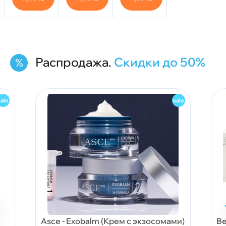
Распродажа.
Скидки до 50%
Asce - Exobalm (Крем с экзосомами)
Be