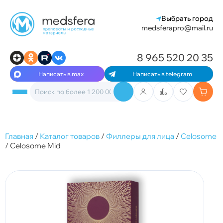
Выбрать город
medsferapro@mail.ru
8 965 520 20 35
Написать в max
Написать в telegram
Главная
/
Каталог товаров
/
Филлеры для лица
/
Celosome
/
Celosome Mid