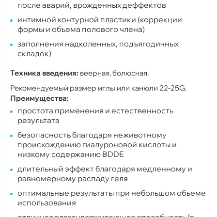
после аварий, врожденных деффектов
интимной контурной пластики (коррекции
формы и объема полового члена)
заполнения надколенных, подъягодичных
складок)
Техника введения:
веерная, болюсная.
Рекомендуемый размер иглы или канюли 22-25G.
Преимущества:
простота применения и естественность
результата
безопасность благодаря неживотному
происхождению гиалуроновой кислоты и
низкому содержанию BDDE
длительный эффект благодаря медленному и
равномерному распаду геля
оптимальные результаты при небольшом объеме
использования
отличная влагоудерживающая способность (в