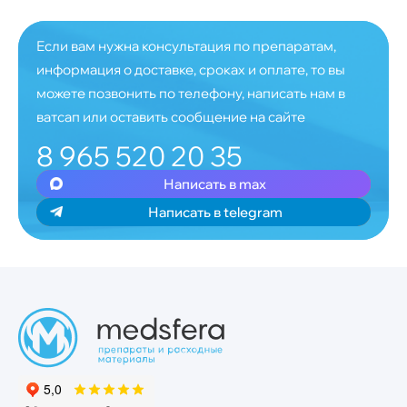
Если вам нужна консультация по препаратам,
информация о доставке, сроках и оплате, то вы
можете позвонить по телефону, написать нам в
ватсап или оставить сообщение на сайте
8 965 520 20 35
Написать в max
Написать в telegram