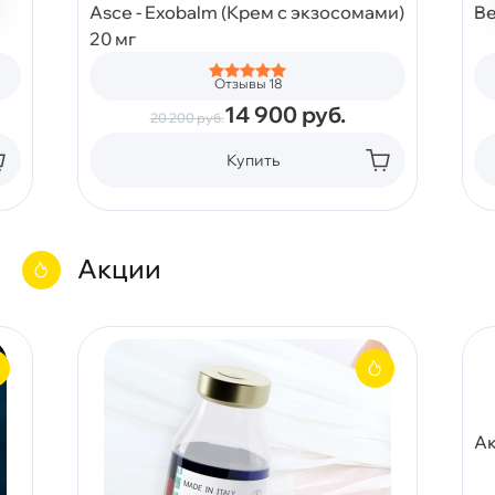
Asce - Exobalm (Крем с экзосомами)
Be
20 мг
Отзывы 18
14 900
руб.
20 200
руб.
Купить
Акции
Ак