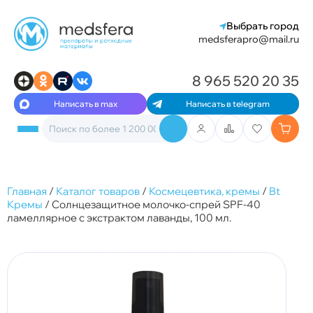
Выбрать город
medsferapro@mail.ru
8 965 520 20 35
Написать в max
Написать в telegram
Главная
/
Каталог товаров
/
Космецевтика, кремы
/
Bt
Кремы
/
Солнцезащитное молочко-cпрей SPF-40
ламеллярное с экстрактом лаванды, 100 мл.