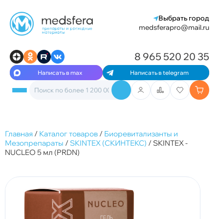
Выбрать город
medsferapro@mail.ru
8 965 520 20 35
Написать в max
Написать в telegram
Главная
/
Каталог товаров
/
Биоревитализанты и
Мезопрепараты
/
SKINTEX (СКИНТЕКС)
/
SKINTEX -
NUCLEO 5 мл (PRDN)