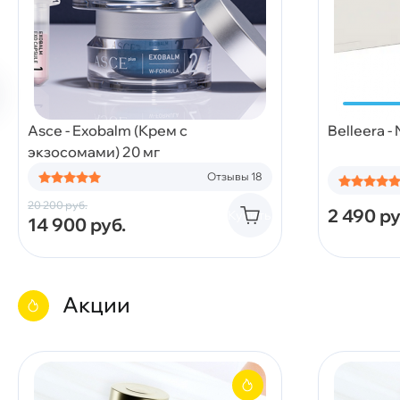
Asce - Exobalm (Крем с
Belleera -
экзосомами) 20 мг
Отзывы 18
20 200
руб.
2 490
ру
Купить
14 900
руб.
Акции