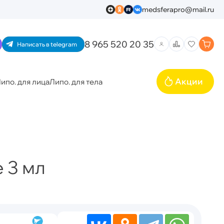
medsferapro@mail.ru
8 965 520 20 35
Написать в telegram
Акции
ипо. для лица
Липо. для тела
 3 мл