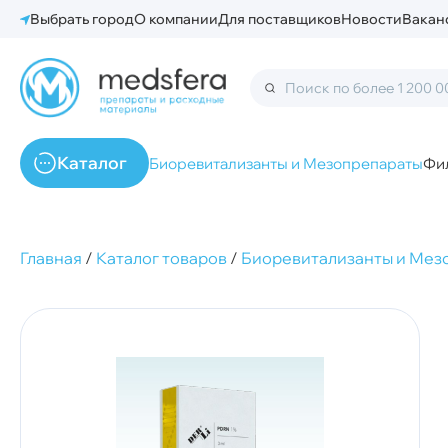
Выбрать город
О компании
Для поставщиков
Новости
Вакан
Каталог
Биоревитализанты и Мезопрепараты
Фи
Главная
/
Каталог товаров
/
Биоревитализанты и Мез