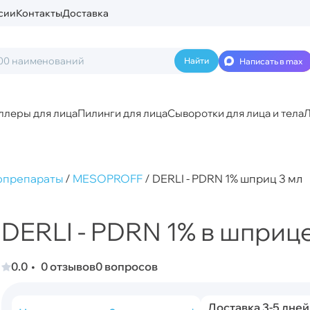
сии
Контакты
Доставка
Написать в max
ллеры для лица
Пилинги для лица
Сыворотки для лица и тела
Л
опрепараты
/
MESOPROFF
/
DERLI - PDRN 1% шприц 3 мл
DERLI - PDRN 1% в шприце
0.0
0 отзывов
0 вопросов
Доставка 3-5 дней