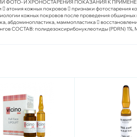
ФОТО- И ХРОНОСТАРЕНИЯ ПОКАЗАНИЯ К ПРИМЕНЕНИЮ:
 атония кожных покровов  признаки фотостарения кож
иологии кожных покровов после проведения обширных 
ика, абдоминопластика, маммопластика  восстановлен
гов СОСТАВ: полидезоксирибонуклеотиды (PDRN) 1%, MW