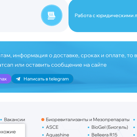
Работа с юридическими л
там, информация о доставке, сроках и оплате, то 
атсап или оставить сообщение на сайте
max
Написать в telegram
Вакансии
Биоревитализанты и Мезопрепараты
Контакты
ASCE
BioGel (Биогель)
похожие
Доставка
Aquashine
Belleera R15