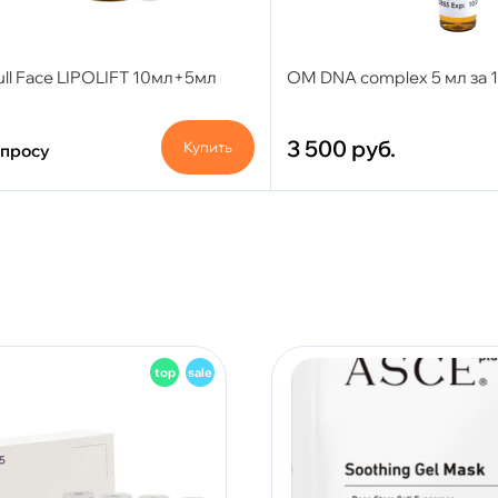
ull Face LIPOLIFT 10мл+5мл
OM DNA complex 5 мл за 
3 500
руб.
Купить
апросу