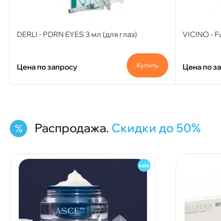
DERLI - PDRN EYES 3 мл (для глаз)
VICINO - F
Купить
Цена по запросу
Цена по з
Распродажа.
Скидки до 50%