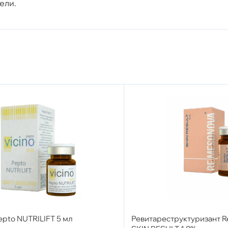
ели.
epto NUTRILIFT 5 мл
Ревитареструктуризант Re