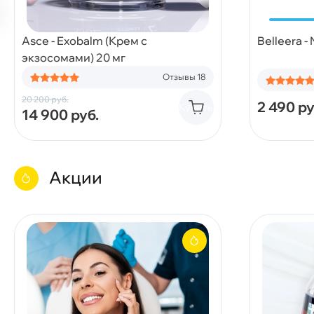
Asce - Exobalm (Крем с
Belleera -
экзосомами) 20 мг
Отзывы 18
20 200
руб.
2 490
ру
Купить
14 900
руб.
Акции