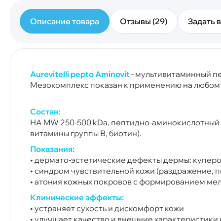
Описание товара
Отзывы (29)
Задать в
Aurevitelli pepto Aminovi
t
- мультивитаминный 
Мезокомплекс показан к применению на любом уч
Состав:
НA MW 250-500 kDa, пептидно-аминокислотный компл
витамины группы В, биотин).
Показания:
• дермато-эстетические дефекты дермы: куперо
• синдром чувствительной кожи (раздражение, 
• атония кожных покровов с формированием ме
Клинические эффекты:
• устраняет сухость и дискомфорт кожи
• улучшает качество и внешние характеристики 