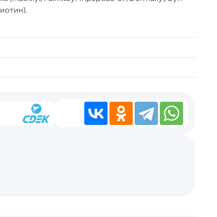
биотин).