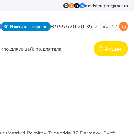
medsferapro@mail.ru
8 965 520 20 35
Написать в telegram
Акции
ипо. для лица
Липо. для тела
trixyl, Palmitoyl Tripeptide-37, Dermaxyl, Syn®-