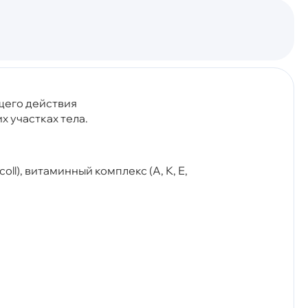
щего действия
 участках тела.
oll), витаминный комплекс (А, К, Е,