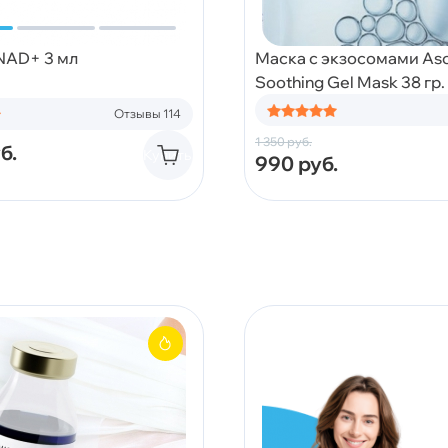
 NAD+ 3 мл
Маска с экзосомами Asc
Soothing Gel Mask 38 гр.
Отзывы 114
1 350
руб.
б.
Купить
990
руб.