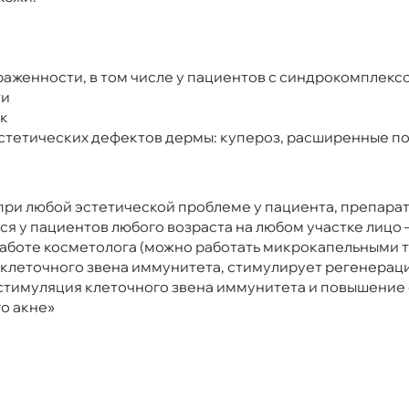
раженности, в том числе у пациентов с синдрокомплекс
ти
ок
стетических дефектов дермы: купероз, расширенные по
при любой эстетической проблеме у пациента, препара
у пациентов любого возраста на любом участке лицо – ш
 работе косметолога (можно работать микрокапельными 
у клеточного звена иммунитета, стимулирует регенера
стимуляция клеточного звена иммунитета и повышение
о акне»