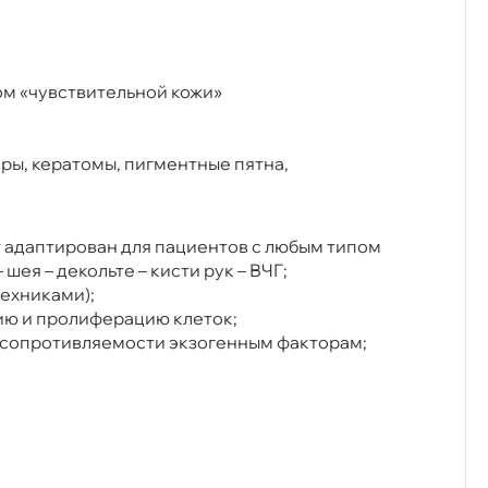
ом «чувствительной кожи»
ры, кератомы, пигментные пятна,
т адаптирован для пациентов с любым типом
ея – декольте – кисти рук – ВЧГ;
техниками);
цию и пролиферацию клеток;
 сопротивляемости экзогенным факторам;