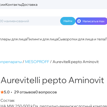
сии
Контакты
Доставка
Написать в max
ллеры для лица
Пилинги для лица
Сыворотки для лица и тела
Л
опрепараты
/
MESOPROFF
/
Aurevitelli pepto Aminovit
Aurevitelli pepto Aminovit
5.0
29 отзывов
0 вопросов
Состав:
НA MW 250-500 kDa, пептидно-аминокислотный комплекс (Ma