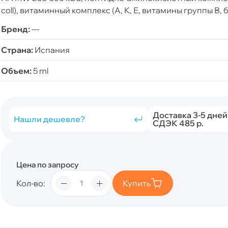
coll), витаминный комплекс (А, К, Е, витамины группы В, 
Бренд:
---
Страна:
Испания
Объем:
5 ml
Доставка 3-5 дней
Нашли дешевле?
СДЭК 485 р.
Цена по запросу
Кол-во
Купить