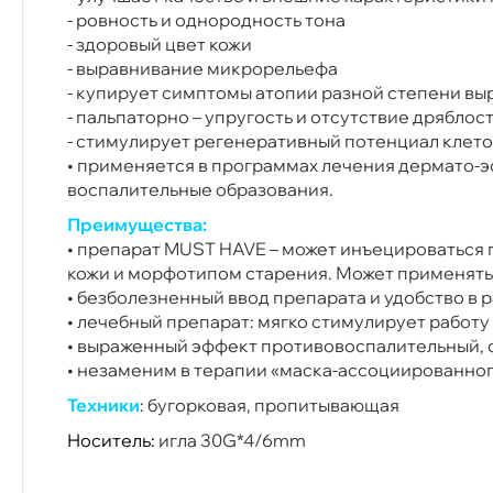
- ровность и однородность тона
- здоровый цвет кожи
- выравнивание микрорельефа
- купирует симптомы атопии разной степени вы
- пальпаторно – упругость и отсутствие дряблос
- стимулирует регенеративный потенциал клет
• применяется в программах лечения дермато-э
воспалительные образования.
Преимущества:
• препарат MUST HAVE – может инъецироваться 
кожи и морфотипом старения. Может применяться 
• безболезненный ввод препарата и удобство в
• лечебный препарат: мягко стимулирует работ
• выраженный эффект противовоспалительный, 
• незаменим в терапии «маска-ассоциированног
Техники
: бугорковая, пропитывающая
Носитель:
игла 30G*4/6mm