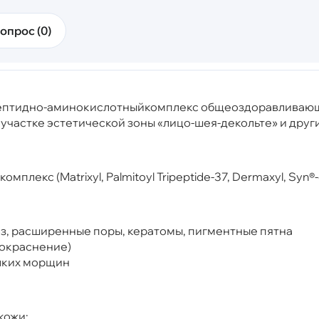
опрос (0)
пептидно-аминокислотныйкомплекс общеоздоравливаю
астке эстетической зоны «лицо-шея-декольте» и других
екс (Matrixyl, Palmitoyl Tripeptide-37, Dermaxyl, Syn®-c
з, расширенные поры, кератомы, пигментные пятна
покраснение)
лких морщин
кожи: