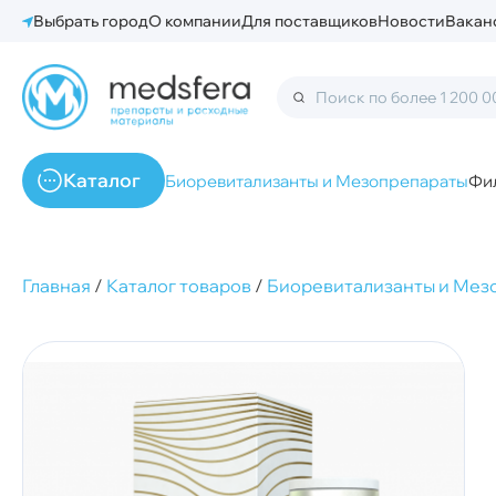
Выбрать город
О компании
Для поставщиков
Новости
Вакан
Каталог
Биоревитализанты и Мезопрепараты
Фи
Главная
/
Каталог товаров
/
Биоревитализанты и Мез