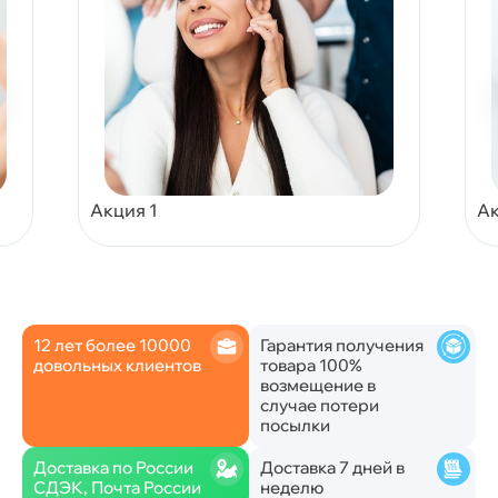
Акция 1
Ак
12 лет более 10000
Гарантия получения
довольных клиентов
товара 100%
возмещение в
случае потери
посылки
Доставка по России
Доставка 7 дней в
СДЭК, Почта России
неделю