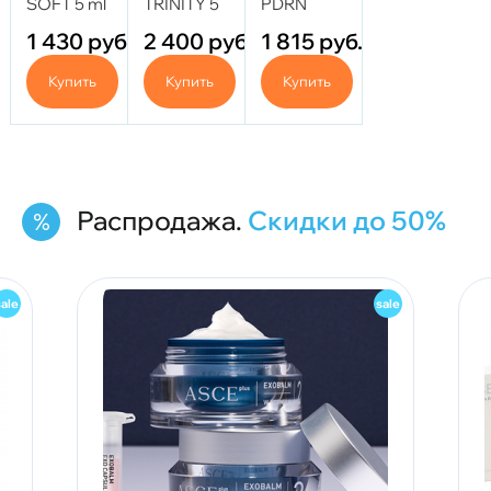
SOFT 5 ml
TRINITY 5
PDRN
ml
(синий) 5
1 430
руб.
2 400
руб.
1 815
руб.
ml
Купить
Купить
Купить
Распродажа.
Скидки до 50%