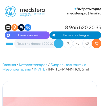
Выбрать город
medsferapro@mail.ru
8 965 520 20 35
Написать в max
Написать в telegram
Главная
/
Каталог товаров
/
Биоревитализанты и
Мезопрепараты
/
INVITE
/
INVITE - MANNITOL 5 ml