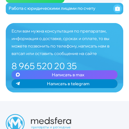
Работа с юридическими лицами по счету
Если вам нужна консультация по препаратам,
информация о доставке, сроках и оплате, то вы
можете позвонить по телефону, написать нам в
ватсап или оставить сообщение на сайте
8 965 520 20 35
Написать в max
Написать в telegram