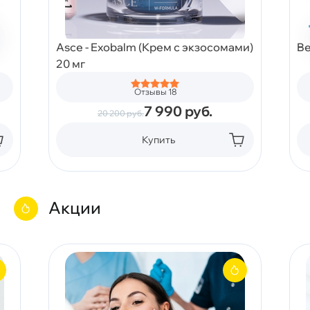
Asce - Exobalm (Крем с экзосомами)
Be
20 мг
Отзывы 18
7 990
руб.
20 200
руб.
Купить
Акции