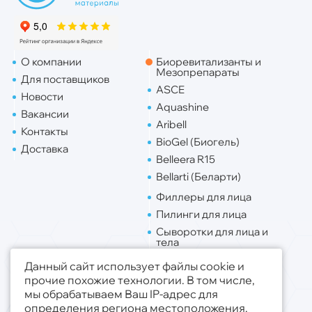
О компании
Биоревитализанты и
Мезопрепараты
Для поставщиков
ASCE
Новости
Aquashine
Вакансии
Aribell
Контакты
BioGel (Биогель)
Доставка
Belleera R15
Bellarti (Беларти)
Филлеры для лица
Пилинги для лица
Сыворотки для лица и
тела
Липо. для лица
Данный сайт использует файлы cookie и
Липо. для тела
прочие похожие технологии. В том числе,
мы обрабатываем Ваш IP-адрес для
Публичная оферта
определения региона местоположения.