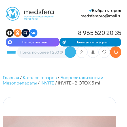
Выбрать город
medsferapro@mail.ru
8 965 520 20 35
Написать в max
Написать в telegram
Главная
/
Каталог товаров
/
Биоревитализанты и
Мезопрепараты
/
INVITE
/
INVITE - BIOTOX 5 ml