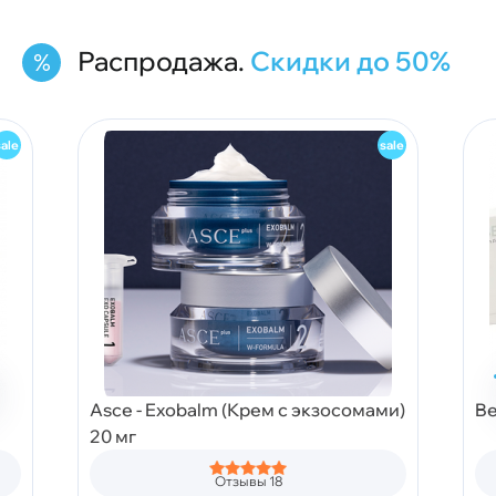
Распродажа.
Скидки до 50%
Asce - Exobalm (Крем с экзосомами)
Be
20 мг
Отзывы 18