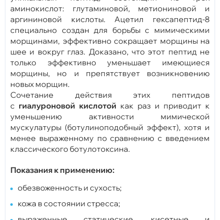
аминокислот: глутаминовой, метиониновой и
аргининовой кислоты. Ацетил гексапептид-8
специально создан для борьбы с мимическими
морщинами, эффективно сокращает морщины на
шее и вокруг глаз. Доказано, что этот пептид не
только эффективно уменьшает имеющиеся
морщины, но и препятствует возникновению
новых морщин.
Сочетание действия этих пептидов
с
гиалуроновой кислотой
как раз и приводит к
уменьшению активности мимической
мускулатуры (ботулиноподобный эффект), хотя и
менее выраженному по сравнению с введением
классического ботулотоксина.
Показания
к
применению
:
обезвоженность и сухость;
кожа в состоянии стресса;
выраженные статические, кисетные и