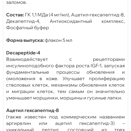
заломов.
Состав:
ГК 1,1 МДа (4 мг/мл), Ацетил-гексапептид-8,
Декапептид-4, Антиоксидантный комплекс,
Фосфатный буфер
Форма выпуска:
флакон 5 мл
Decapeptide
-4
Взаимодействует с рецепторами
инсулиноподобного фактора роста IGF-1, запуская
фундаментальные процессы обновления и
омоложения в коже. Улучшает пролиферацию
стволовых клеток, механизмы обновления клеток
и миграции клеток, тем самым он значительно
уменьшает морщинки, морщины и гусиные лапки.
Ацетил гексапептид-8
(также известен под коммерческим названием
аргирелин или ацетил гексапептид-3) –
уникальный пептид, состоящий из трех