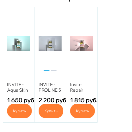
INVITE -
INVITE -
Invite
Aqua Skin
PROLINE 5
Repair
5 ml
ml
1 650
руб.
2 200
руб.
1 815
руб.
Купить
Купить
Купить