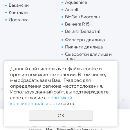
Aquashine
Вакансии
Aribell
Контакты
BioGel (Биогель)
Доставка
Belleera R15
Bellarti (Беларти)
Филлеры для лица
Пилинги для лица
Сыворотки для лица и
тела
Липо. для лица
Данный сайт использует файлы cookie и
Липо. для тела
прочие похожие технологии. В том числе,
мы обрабатываем Ваш IP-адрес для
Публичная оферта
определения региона местоположения.
Политика конфиденциальности
Используя данный сайт, вы подтверждаете
свое согласие с
политикой
© 2019 - 2026 ООО «Медсфера Трейд»
.
конфиденциальности
сайта.
Все права защищены
OK
Max
Telegram
WhatsApp