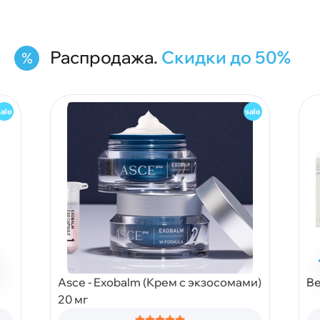
Распродажа.
Скидки до 50%
Asce - Exobalm (Крем с экзосомами)
Be
20 мг