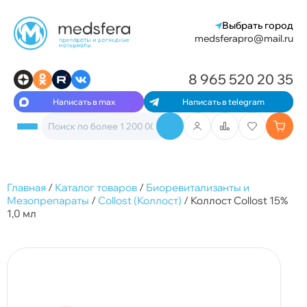
Выбрать город
medsferapro@mail.ru
8 965 520 20 35
Написать в max
Написать в telegram
Главная
/
Каталог товаров
/
Биоревитализанты и
Мезопрепараты
/
Collost (Коллост)
/
Коллост Collost 15%
1,0 мл