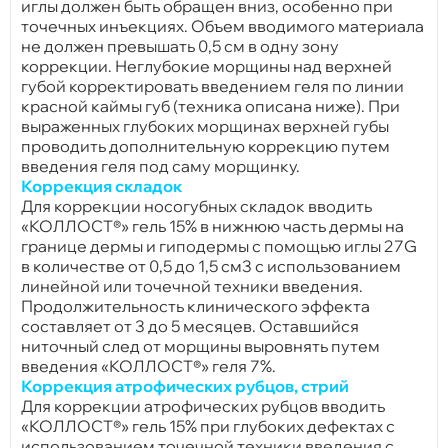
иглы должен быть обращен вниз, особенно при
точечных инъекциях. Объем вводимого материала
не должен превышать 0,5 см в одну зону
коррекции. Неглубокие морщины над верхней
губой корректировать введением геля по линии
красной каймы губ (техника описана ниже). При
выраженных глубоких морщинах верхней губы
проводить дополнительную коррекцию путем
введения геля под саму морщинку.
Коррекция складок
Для коррекции носогубных складок вводить
«КОЛЛОСТ®» гель 15% в нижнюю часть дермы на
границе дермы и гиподермы с помощью иглы 27G
в количестве от 0,5 до 1,5 см3 с использованием
линейной или точечной техники введения.
Продолжительность клинического эффекта
составляет от 3 до 5 месяцев. Оставшийся
ниточный след от морщины выровнять путем
введения «КОЛЛОСТ®» геля 7%.
Коррекция атрофических рубцов, стрий
Для коррекции атрофических рубцов вводить
«КОЛЛОСТ®» гель 15% при глубоких дефектах с
использованием точечной техники введения с