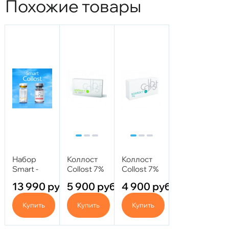
Похожие товары
Набор
Коллост
Коллост
Smart -
Collost 7%
Collost 7%
Collost
1,5 мл
1,0 мл
13 990
руб.
5 900
руб.
4 900
руб.
Micro +
NCTF 135
Купить
Купить
Купить