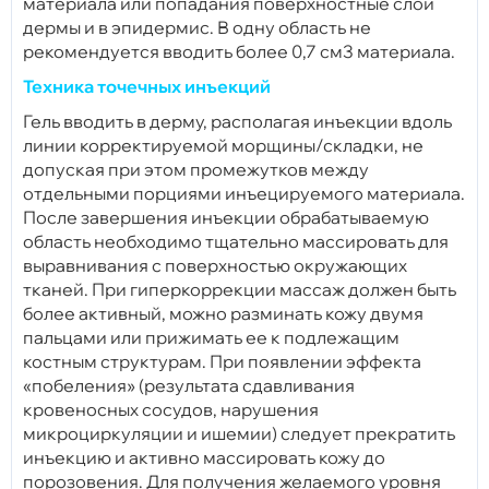
материала или попадания поверхностные слои
дермы и в эпидермис. В одну область не
рекомендуется вводить более 0,7 см3 материала.
Техника точечных инъекций
Гель вводить в дерму, располагая инъекции вдоль
линии корректируемой морщины/складки, не
допуская при этом промежутков между
отдельными порциями инъецируемого материала.
После завершения инъекции обрабатываемую
область необходимо тщательно массировать для
выравнивания с поверхностью окружающих
тканей. При гиперкоррекции массаж должен быть
более активный, можно разминать кожу двумя
пальцами или прижимать ее к подлежащим
костным структурам. При появлении эффекта
«побеления» (результата сдавливания
кровеносных сосудов, нарушения
микроциркуляции и ишемии) следует прекратить
инъекцию и активно массировать кожу до
порозовения. Для получения желаемого уровня