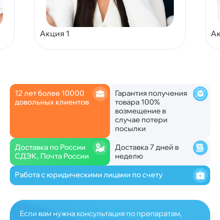
Акция 1
Ак
12 лет более 10000
Гарантия получения
довольных клиентов
товара 100%
возмещение в
случае потери
посылки
Доставка по России
Доставка 7 дней в
СДЭК, Почта России
неделю
Работа с юридическими лицами по счету
Если вам нужна консультация по препаратам,