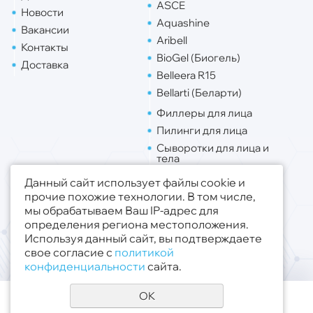
ASCE
Новости
Aquashine
Вакансии
Aribell
Контакты
BioGel (Биогель)
Доставка
Belleera R15
Bellarti (Беларти)
Филлеры для лица
Пилинги для лица
Сыворотки для лица и
тела
Липо. для лица
Данный сайт использует файлы cookie и
Липо. для тела
прочие похожие технологии. В том числе,
мы обрабатываем Ваш IP-адрес для
Публичная оферта
определения региона местоположения.
Политика конфиденциальности
Используя данный сайт, вы подтверждаете
свое согласие с
политикой
© 2019 - 2026 ООО «Медсфера Трейд»
.
конфиденциальности
сайта.
Все права защищены
OK