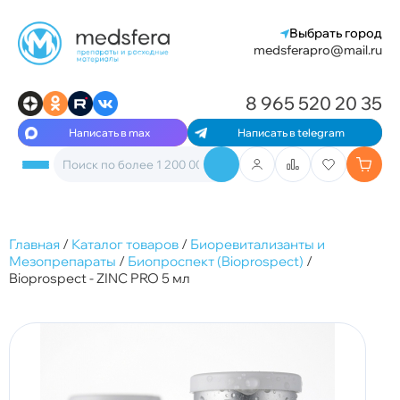
Выбрать город
medsferapro@mail.ru
8 965 520 20 35
Написать в max
Написать в telegram
Главная
/
Каталог товаров
/
Биоревитализанты и
Мезопрепараты
/
Биопроспект (Bioprospect)
/
Bioprospect - ZINC PRO 5 мл