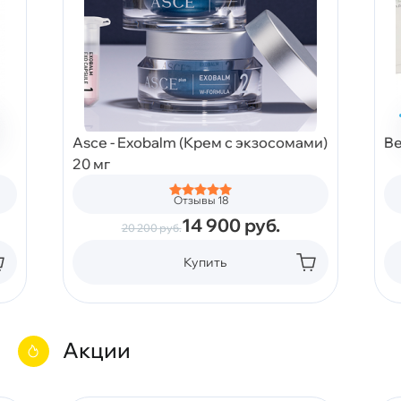
Asce - Exobalm (Крем с экзосомами)
Be
20 мг
Отзывы 18
14 900
руб.
20 200
руб.
Купить
Акции