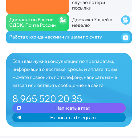
случае потери
посылки
Доставка по России
Доставка 7 дней в
СДЭК, Почта России
неделю
Работа с юридическими лицами по счету
Если вам нужна консультация по препаратам,
информация о доставке, сроках и оплате, то вы
можете позвонить по телефону, написать нам в
ватсап или оставить сообщение на сайте
8 965 520 20 35
Написать в max
Написать в telegram