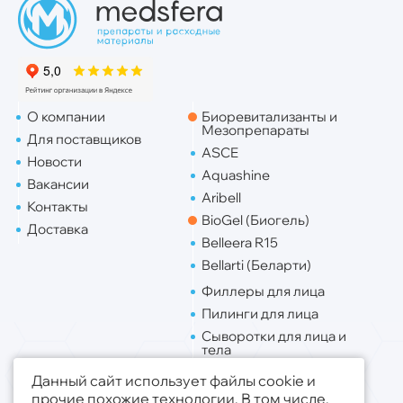
О компании
Биоревитализанты и
Мезопрепараты
Для поставщиков
ASCE
Новости
Aquashine
Вакансии
Aribell
Контакты
BioGel (Биогель)
Доставка
Belleera R15
Bellarti (Беларти)
Филлеры для лица
Пилинги для лица
Сыворотки для лица и
тела
Липо. для лица
Данный сайт использует файлы cookie и
Липо. для тела
прочие похожие технологии. В том числе,