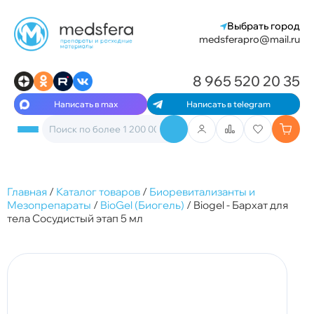
Выбрать город
medsferapro@mail.ru
8 965 520 20 35
Написать в max
Написать в telegram
Главная
/
Каталог товаров
/
Биоревитализанты и
Мезопрепараты
/
BioGel (Биогель)
/
Biogel - Бархат для
тела Сосудистый этап 5 мл