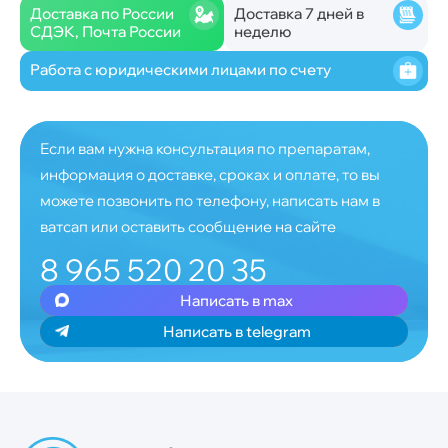
Доставка по России
Доставка 7 дней в
СДЭК, Почта России
неделю
Работа с юридическими лицами по счету
Если вам нужна консультация по препаратам,
информация о доставке, сроках и оплате, то вы
можете позвонить по телефону, написать нам в
ватсап или оставить сообщение на сайте
8 965 520 20 35
Написать в max
Написать в telegram