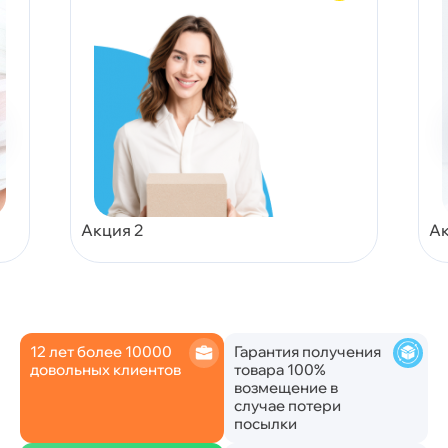
Акция 2
Ак
12 лет более 10000
Гарантия получения
довольных клиентов
товара 100%
возмещение в
случае потери
посылки