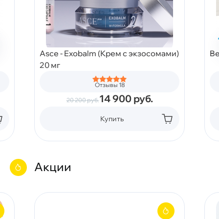
Asce - Exobalm (Крем с экзосомами)
Be
20 мг
Отзывы 18
14 900
руб.
20 200
руб.
Купить
Акции