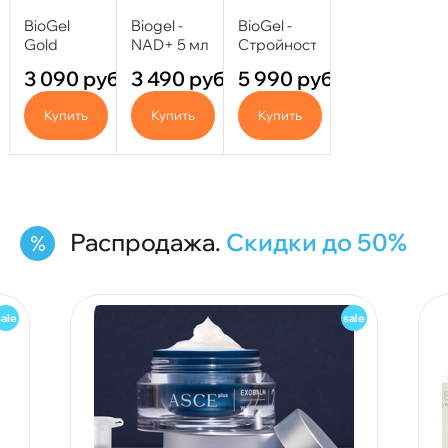
BioGel
Biogel -
BioGel -
Gold
NAD+ 5 мл
Стройность
(Биогель
2 мл (1
3 090
руб.
3 490
руб.
5 990
руб.
Голд) 5мл
флакон)
Купить
Купить
Купить
Распродажа.
Скидки до 50%