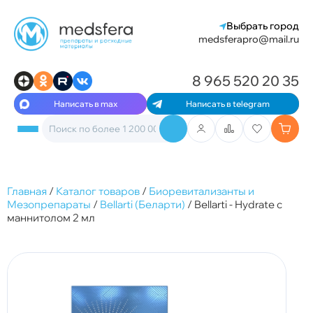
Выбрать город
medsferapro@mail.ru
8 965 520 20 35
Написать в max
Написать в telegram
Главная
/
Каталог товаров
/
Биоревитализанты и
Мезопрепараты
/
Bellarti (Беларти)
/
Bellarti - Hydrate с
маннитолом 2 мл