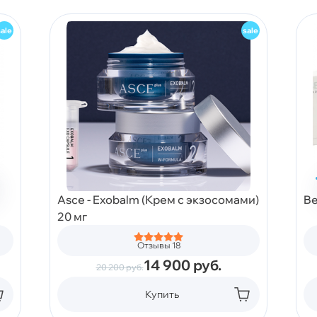
Asce - Exobalm (Крем с экзосомами)
Be
20 мг
Отзывы 18
14 900
руб.
20 200
руб.
Купить