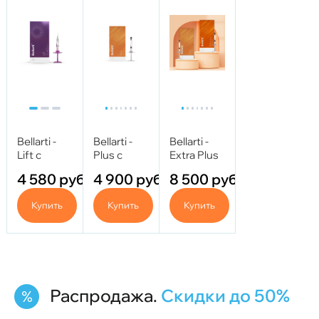
Bellarti -
Bellarti -
Bellarti -
Lift с
Plus с
Extra Plus
Глицеролом
Трегалозой
с
4 580
руб.
4 900
руб.
8 500
руб.
1мл
1,0 мл
Трегалозой
2,0 мл
Купить
Купить
Купить
Распродажа.
Скидки до 50%