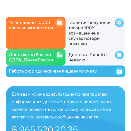
12 лет более 10000
Гарантия получения
довольных клиентов
товара 100%
возмещение в
случае потери
посылки
Доставка по России
Доставка 7 дней в
СДЭК, Почта России
неделю
Работа с юридическими лицами по счету
Если вам нужна консультация по препаратам,
информация о доставке, сроках и оплате, то вы
можете позвонить по телефону, написать нам в
ватсап или оставить сообщение на сайте
8 965 520 20 35