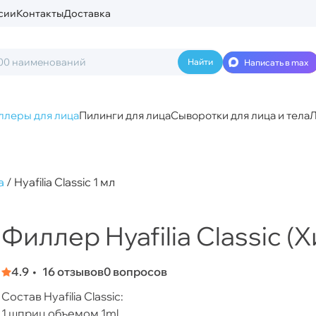
сии
Контакты
Доставка
Написать в max
ллеры для лица
Пилинги для лица
Сыворотки для лица и тела
Л
a
/
Hyafilia Classic 1 мл
Филлер Hyafilia Classic 
4.9
16 отзывов
0 вопросов
Состав Hyafilia Classic:
1 шприц объемом 1ml