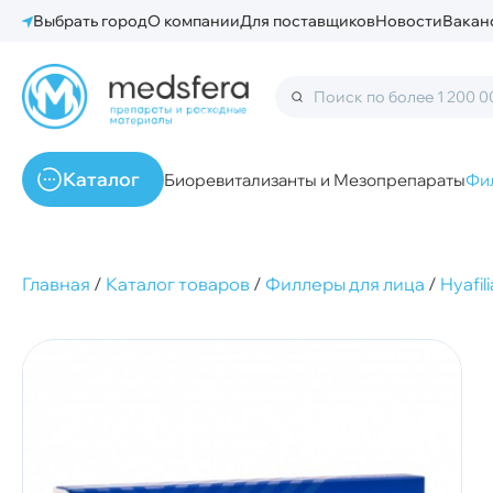
Выбрать город
О компании
Для поставщиков
Новости
Вакан
Каталог
Биоревитализанты и Мезопрепараты
Фи
Главная
/
Каталог товаров
/
Филлеры для лица
/
Hyafili