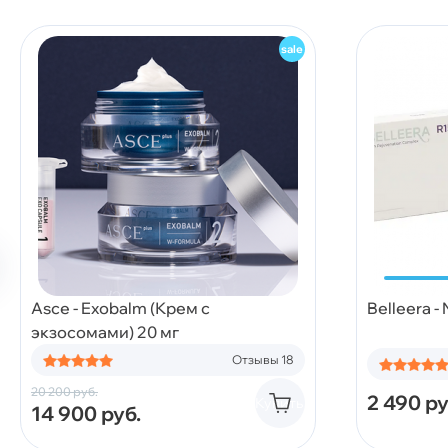
Asce - Exobalm (Крем с
Belleera -
экзосомами) 20 мг
Отзывы 18
20 200
руб.
2 490
ру
Купить
14 900
руб.