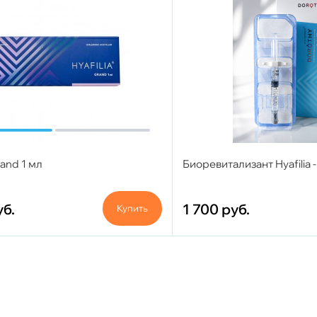
Grand 1 мл
Биоревитализант Hyafilia -
уб.
1 700
руб.
Купить