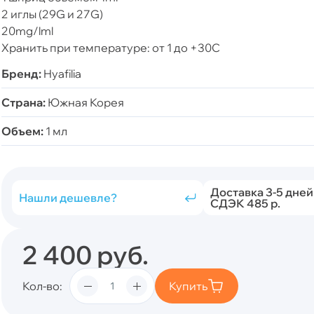
2 иглы (29G и 27G)
20mg/lml
Хранить при температуре: от 1 до +30C
Бренд:
Hyafilia
Страна:
Южная Корея
Объем:
1 мл
Доставка 3-5 дней
Нашли дешевле?
СДЭК 485 р.
2 400
руб.
Кол-во
Купить