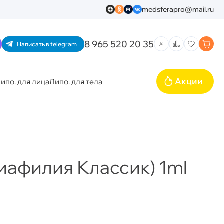
medsferapro@mail.ru
8 965 520 20 35
Написать в telegram
Акции
ипо. для лица
Липо. для тела
(Хиафилия Классик) 1ml