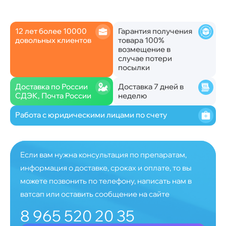
12 лет более 10000
Гарантия получения
довольных клиентов
товара 100%
возмещение в
случае потери
посылки
Доставка по России
Доставка 7 дней в
СДЭК, Почта России
неделю
Работа с юридическими лицами по счету
Если вам нужна консультация по препаратам,
информация о доставке, сроках и оплате, то вы
можете позвонить по телефону, написать нам в
ватсап или оставить сообщение на сайте
8 965 520 20 35