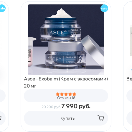
Asce - Exobalm (Крем с экзосомами)
Be
20 мг
Отзывы 18
7 990
руб.
20 200
руб.
Купить