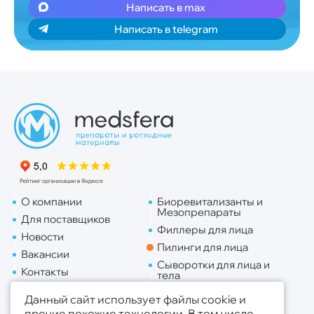
Написать в max
Написать в telegram
О компании
Биоревитализанты и
Мезопрепараты
Для поставщиков
Филлеры для лица
Новости
Пилинги для лица
Вакансии
Сыворотки для лица и
Контакты
тела
Доставка
Липо. для лица
Данный сайт использует файлы cookie и
Липо. для тела
прочие похожие технологии. В том числе,