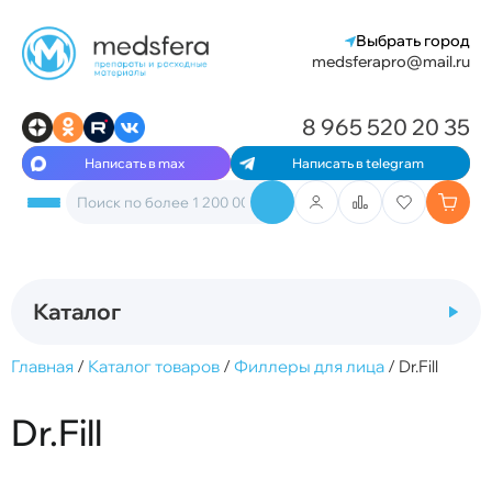
Выбрать город
medsferapro@mail.ru
8 965 520 20 35
Написать в max
Написать в telegram
Каталог
Главная
/
Каталог товаров
/
Филлеры для лица
/
Dr.Fill
Dr.Fill