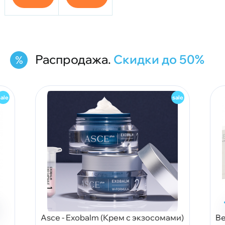
бетаином
кислотой
и
гиалуроновой
кислотой
Распродажа.
Скидки до 50%
Asce - Exobalm (Крем с экзосомами)
Be