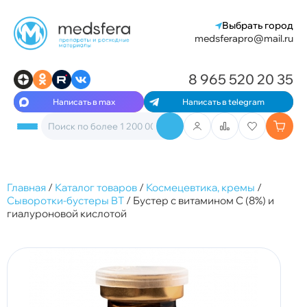
Выбрать город
medsferapro@mail.ru
8 965 520 20 35
Написать в max
Написать в telegram
Главная
/
Каталог товаров
/
Космецевтика, кремы
/
Сыворотки-бустеры BT
/
Бустер с витамином С (8%) и
гиалуроновой кислотой