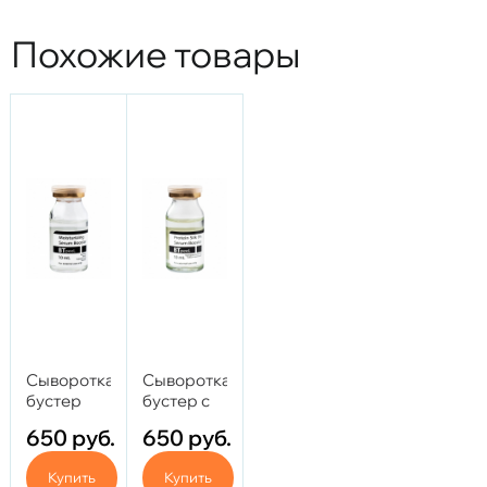
Похожие товары
Сыворотка-
Сыворотка-
бустер
бустер с
увлажняющая
протеином
650
руб.
650
руб.
восстанавливающая
шелка 9%
с
и
Купить
Купить
пантенолом,
гиалуроновой