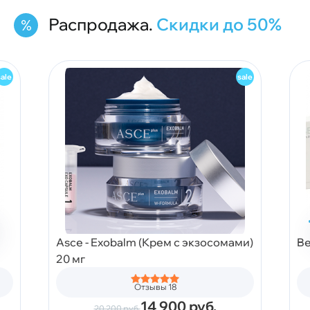
Распродажа.
Скидки до 50%
Asce - Exobalm (Крем с экзосомами)
Be
20 мг
Отзывы 18
14 900
руб.
20 200
руб.