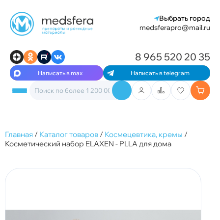
Выбрать город
medsferapro@mail.ru
8 965 520 20 35
Написать в max
Написать в telegram
Главная
/
Каталог товаров
/
Космецевтика, кремы
/
Косметический набор ELAXEN - PLLA для дома