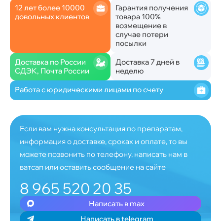
12 лет более 10000
Гарантия получения
довольных клиентов
товара 100%
возмещение в
случае потери
посылки
Доставка по России
Доставка 7 дней в
СДЭК, Почта России
неделю
Работа с юридическими лицами по счету
Если вам нужна консультация по препаратам,
информация о доставке, сроках и оплате, то вы
можете позвонить по телефону, написать нам в
ватсап или оставить сообщение на сайте
8 965 520 20 35
Написать в max
Написать в telegram