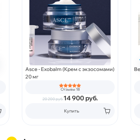
Asce - Exobalm (Крем с экзосомами)
Be
20 мг
Отзывы 18
14 900
руб.
20 200
руб.
Купить