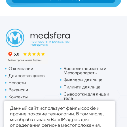
О компании
Биоревитализанты и
Мезопрепараты
Для поставщиков
Филлеры для лица
Новости
Пилинги для лица
Вакансии
Сыворотки для лица и
Контакты
тела
Доставка
Липо. для лица
Данный сайт использует файлы cookie и
Липо. для тела
прочие похожие технологии. В том числе,
мы обрабатываем Ваш IP-адрес для
Публичная оферта
определения региона местоположения.