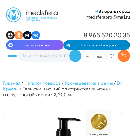
Выбрать город
medsferapro@mail.ru
8 965 520 20 35
Написать в max
Написать в telegram
Главная
/
Каталог товаров
/
Космецевтика, кремы
/
Bt
Кремы
/
Гель очищающий с экстрактом лимона и
гиалуроновой кислотой, 200 мл.