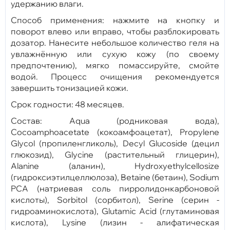
удержанию влаги.
Способ применения: нажмите на кнопку и
поворот влево или вправо, чтобы разблокировать
дозатор. Нанесите небольшое количество геля на
увлажнённую или сухую кожу (по своему
предпочтению), мягко помассируйте, смойте
водой. Процесс очищения рекомендуется
завершить тонизацией кожи.
Срок годности: 48 месяцев.
Состав: Aqua (родниковая вода),
Cocoamphoacetate (кокоамфоацетат), Propylene
Glycol (пропиленгликоль), Decyl Glucoside (децил
глюкозид), Glycine (растительный глицерин),
Alanine (аланин), Hydroxyethylcellosize
(гидроксиэтилцеллюлоза), Betaine (бетаин), Sodium
PCA (натриевая соль пирролидонкарбоновой
кислоты), Sorbitol (сорбитол), Serine (серин -
гидроаминокислота), Glutamic Acid (глутаминовая
кислота), Lysine (лизин - алифатическая