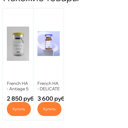
French HA
French HA
- Antiage 5
- DELICATE
ml
5 ml
2 850
руб.
3 600
руб.
Купить
Купить