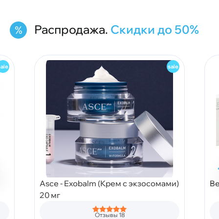
Распродажа.
Скидки до 50%
Asce - Exobalm (Крем с экзосомами)
Be
20 мг
Отзывы 18