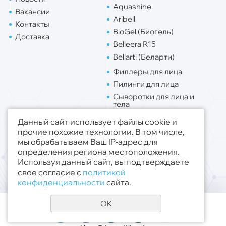
Aquashine
Вакансии
Aribell
Контакты
BioGel (Биогель)
Доставка
Belleera R15
Bellarti (Беларти)
Филлеры для лица
Пилинги для лица
Сыворотки для лица и
тела
Липо. для лица
Данный сайт использует файлы cookie и
Липо. для тела
прочие похожие технологии. В том числе,
мы обрабатываем Ваш IP-адрес для
Публичная оферта
определения региона местоположения.
Политика конфиденциальности
Используя данный сайт, вы подтверждаете
свое согласие с
политикой
© 2019 - 2026 ООО «Медсфера Трейд»
.
конфиденциальности
сайта.
Все права защищены
OK