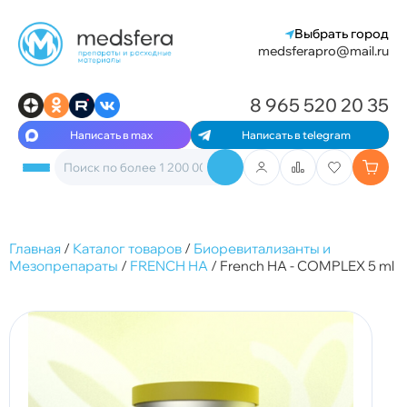
Выбрать город
medsferapro@mail.ru
8 965 520 20 35
Написать в max
Написать в telegram
Главная
/
Каталог товаров
/
Биоревитализанты и
Мезопрепараты
/
FRENCH HA
/
French HA - COMPLEX 5 ml