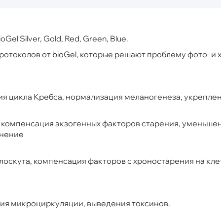
Gel Silver, Gold, Red, Green, Blue.
ротоколов от bioGel, которые решают проблему фото- и
ия цикла Кребса, нормализация меланогенеза, укрепле
 компенсация экзогенных факторов старения, уменьшен
жнение
лоскута, компенсация факторов с хроностарения на кл
ия микроциркуляции, выведения токсинов.