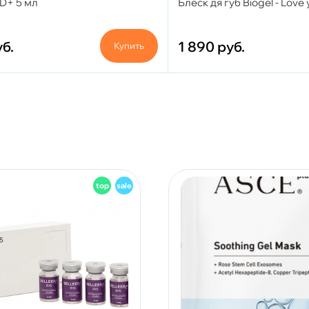
AD+ 5 мл
Блеск дя губ Biogel - Love 
б.
1 890
руб.
Купить