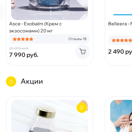
Asce - Exobalm (Крем с
Belleera -
экзосомами) 20 мг
Отзывы 18
20 200
руб.
2 490
ру
Купить
7 990
руб.
Акции