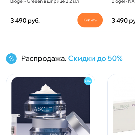
Biogel - Greeen в шприце 2,2 мл
Biogel - N
3 490
руб.
3 490
ру
Купить
Распродажа.
Скидки до 50%