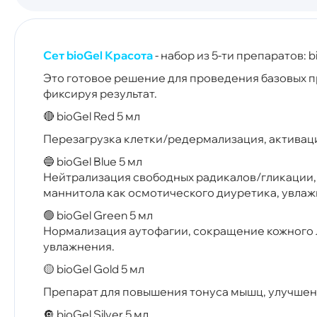
Сет bioGel Красота
- набор из 5-ти препаратов: bio
Это готовое решение для проведения базовых п
фиксируя результат.
🔴 bioGel Red 5 мл
Перезагрузка клетки/редермализация, активац
🔵 bioGel Blue 5 мл
Нейтрализация свободных радикалов/гликации,
маннитола как осмотического диуретика, увла
🟢 bioGel Green 5 мл
Нормализация аутофагии, сокращение кожного 
увлажнения.
🟡 bioGel Gold 5 мл
Препарат для повышения тонуса мышц, улучшен
🔘 bioGel Silver 5 мл