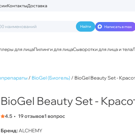
сии
Контакты
Доставка
Написать в max
ллеры для лица
Пилинги для лица
Сыворотки для лица и тела
Л
опрепараты
/
BioGel (Биогель)
/
BioGel Beauty Set - Красо
BioGel Beauty Set - Красо
4.5
19 отзывов
1 вопрос
Бренд:
ALCHEMY