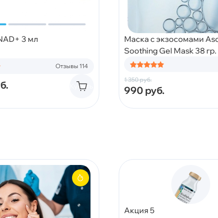
 NAD+ 3 мл
Маска с экзосомами Asc
Soothing Gel Mask 38 гр.
Отзывы 114
1 350
руб.
б.
Купить
990
руб.
Акция 5