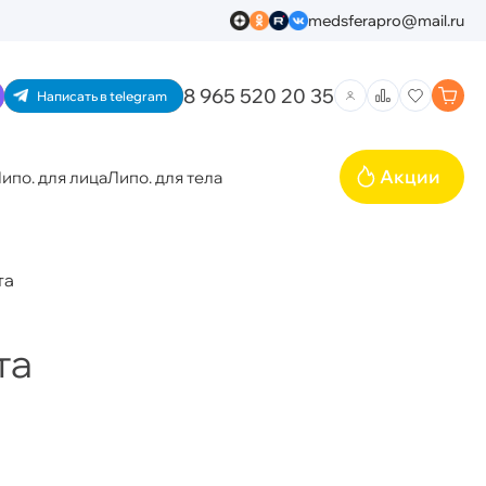
medsferapro@mail.ru
8 965 520 20 35
Написать в telegram
Акции
ипо. для лица
Липо. для тела
та
та