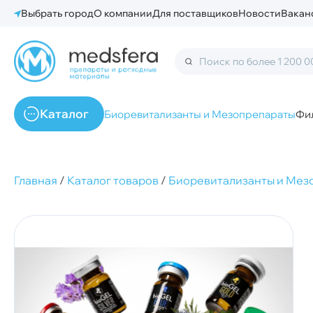
Выбрать город
О компании
Для поставщиков
Новости
Вакан
Каталог
Биоревитализанты и Мезопрепараты
Фи
Главная
/
Каталог товаров
/
Биоревитализанты и Мез