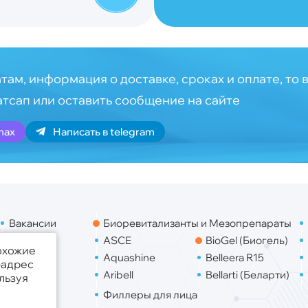
там, информация о доставке, сроках и оплате, то 
атсап или оставить сообщение на сайте
max
Написать в telegram
Вакансии
Биоревитализанты и Мезопрепараты
Контакты
ASCE
BioGel (Биогель)
похожие
Доставка
Aquashine
Belleera R15
-адрес
Aribell
Bellarti (Беларти)
льзуя
Филлеры для лица