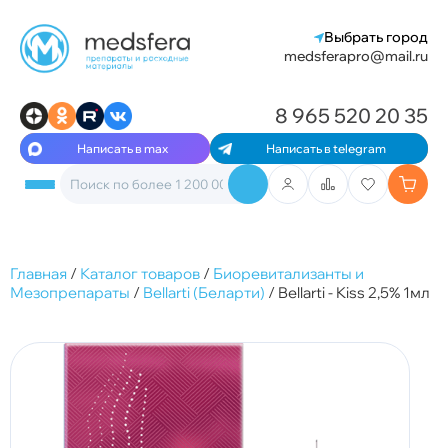
Выбрать город
medsferapro@mail.ru
8 965 520 20 35
Написать в max
Написать в telegram
Главная
/
Каталог товаров
/
Биоревитализанты и
Мезопрепараты
/
Bellarti (Беларти)
/
Bellarti - Kiss 2,5% 1мл