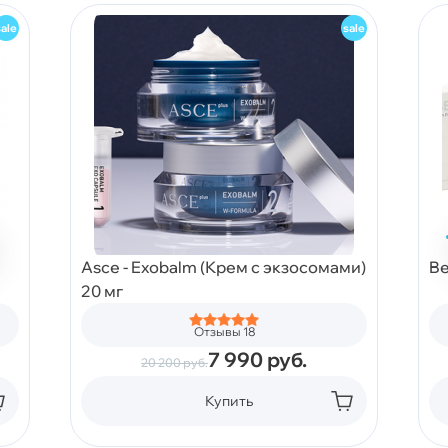
Asce - Exobalm (Крем с экзосомами)
Be
20 мг
Отзывы 18
7 990
руб.
20 200
руб.
Купить