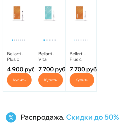
Bellarti -
Bellarti -
Bellarti -
Plus с
Vita
Plus с
Трегалозой
(Янтарная
Трегалозой
4 900
руб.
7 700
руб.
7 700
руб.
1,0 мл
кислота) 2
2,0 мл
мл 11 мг/
Купить
Купить
Купить
мл
Распродажа.
Скидки до 50%