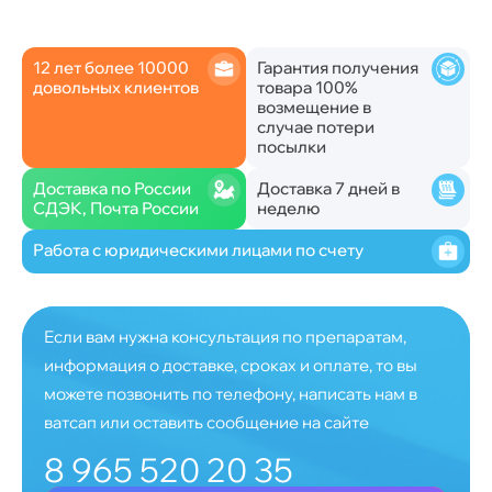
12 лет более 10000
Гарантия получения
довольных клиентов
товара 100%
возмещение в
случае потери
посылки
Доставка по России
Доставка 7 дней в
СДЭК, Почта России
неделю
Работа с юридическими лицами по счету
Если вам нужна консультация по препаратам,
информация о доставке, сроках и оплате, то вы
можете позвонить по телефону, написать нам в
ватсап или оставить сообщение на сайте
8 965 520 20 35