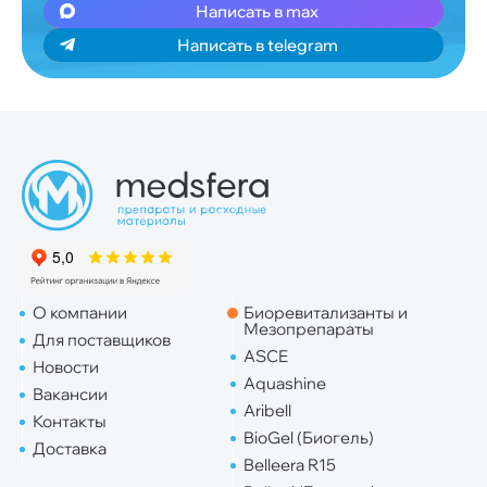
Написать в max
Написать в telegram
О компании
Биоревитализанты и
Мезопрепараты
Для поставщиков
ASCE
Новости
Aquashine
Вакансии
Aribell
Контакты
BioGel (Биогель)
Доставка
Belleera R15