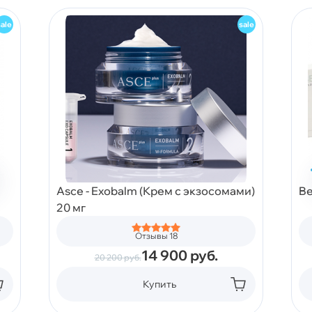
Asce - Exobalm (Крем с экзосомами)
Be
20 мг
Отзывы 18
14 900
руб.
20 200
руб.
Купить