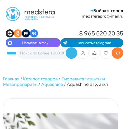
Выбрать город
medsferapro@mail.ru
8 965 520 20 35
Написать в max
Написать в telegram
Главная
/
Каталог товаров
/
Биоревитализанты и
Мезопрепараты
/
Aquashine
/
Aquashine BTX 2 мл