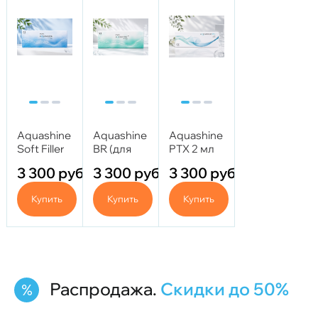
Aquashine
Aquashine
Aquashine
Soft Filler
BR (для
PTX 2 мл
1,5% 2 мл
осветления
3 300
руб.
3 300
руб.
3 300
руб.
кожи) 2 мл
Купить
Купить
Купить
Распродажа.
Скидки до 50%