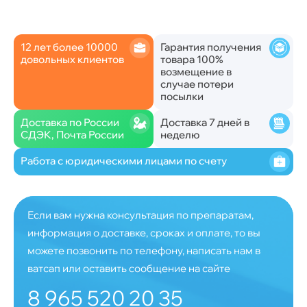
12 лет более 10000
Гарантия получения
довольных клиентов
товара 100%
возмещение в
случае потери
посылки
Доставка по России
Доставка 7 дней в
СДЭК, Почта России
неделю
Работа с юридическими лицами по счету
Если вам нужна консультация по препаратам,
информация о доставке, сроках и оплате, то вы
можете позвонить по телефону, написать нам в
ватсап или оставить сообщение на сайте
8 965 520 20 35