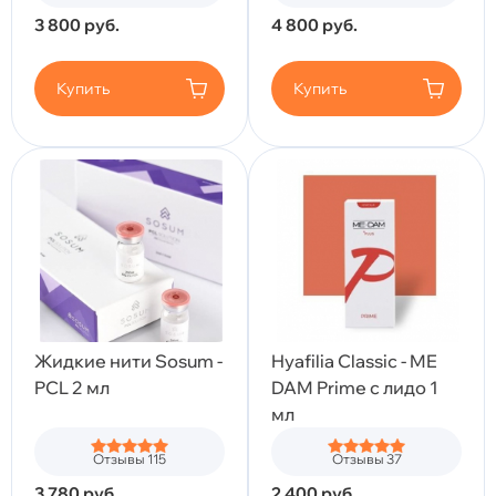
3 800
руб.
4 800
руб.
Купить
Купить
Жидкие нити Sosum -
Hyafilia Classic - ME
PCL 2 мл
DAM Prime с лидо 1
мл
Отзывы 115
Отзывы 37
3 780
руб.
2 400
руб.