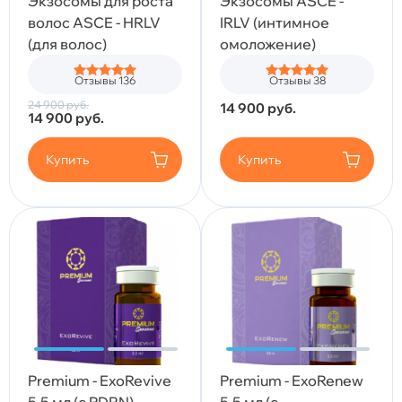
Экзосомы для роста
Экзосомы ASCE -
волос ASCE - HRLV
IRLV (интимное
(для волос)
омоложение)
Отзывы 136
Отзывы 38
24 900
руб.
14 900
руб.
14 900
руб.
Купить
Купить
Premium - ExoRevive
Premium - ExoRenew