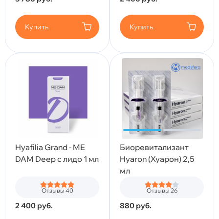
Купить
Купить
Hyafilia Grand - ME
Биоревитализант
DAM Deep с лидо 1 мл
Hyaron (Хуарон) 2,5
мл
Отзывы 40
Отзывы 26
2 400
руб.
880
руб.