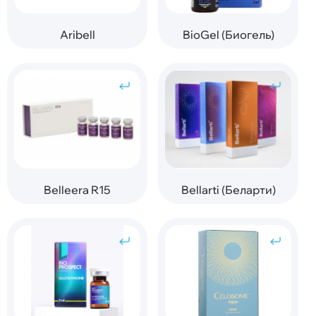
Aribell
BioGel (Биогель)
Belleera R15
Bellarti (Беларти)