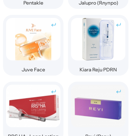
Pentakle
Jalupro (Ялупро)
Juve Face
Kiara Reju PDRN