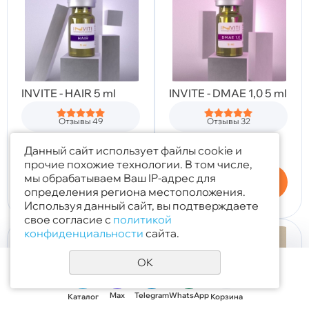
INVITE - HAIR 5 ml
INVITE - DMAE 1,0 5 ml
Отзывы 49
Отзывы 32
2 300
руб.
1 815
руб.
Данный сайт использует файлы cookie и
прочие похожие технологии. В том числе,
мы обрабатываем Ваш IP-адрес для
Купить
Купить
определения региона местоположения.
Используя данный сайт, вы подтверждаете
свое согласие с
политикой
конфиденциальности
сайта.
OK
Max
Telegram
WhatsApp
Каталог
Корзина